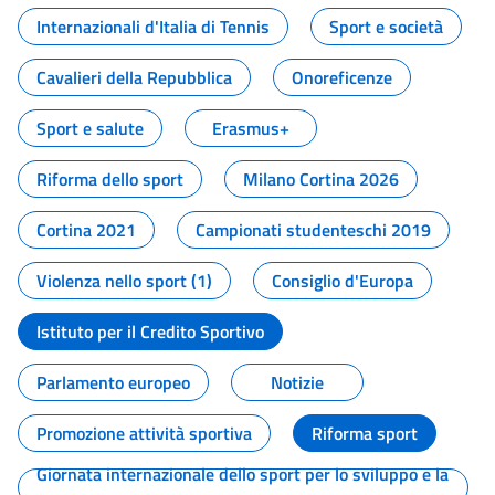
Internazionali d'Italia di Tennis
Sport e società
Cavalieri della Repubblica
Onoreficenze
Sport e salute
Erasmus+
Riforma dello sport
Milano Cortina 2026
Cortina 2021
Campionati studenteschi 2019
Violenza nello sport (1)
Consiglio d'Europa
Istituto per il Credito Sportivo
Parlamento europeo
Notizie
Promozione attività sportiva
Riforma sport
Giornata internazionale dello sport per lo sviluppo e la