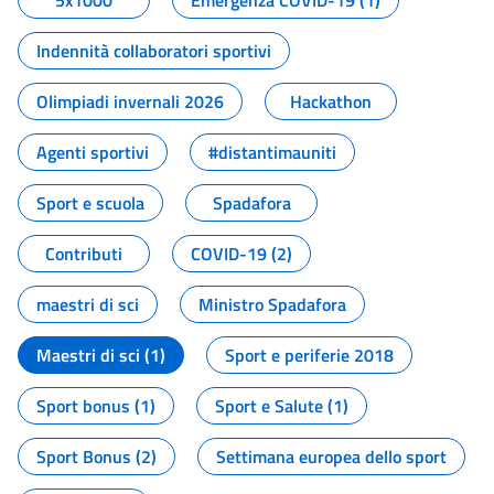
5x1000
Emergenza COVID-19 (1)
Indennità collaboratori sportivi
Olimpiadi invernali 2026
Hackathon
Agenti sportivi
#distantimauniti
Sport e scuola
Spadafora
Contributi
COVID-19 (2)
maestri di sci
Ministro Spadafora
Maestri di sci (1)
Sport e periferie 2018
Sport bonus (1)
Sport e Salute (1)
Sport Bonus (2)
Settimana europea dello sport