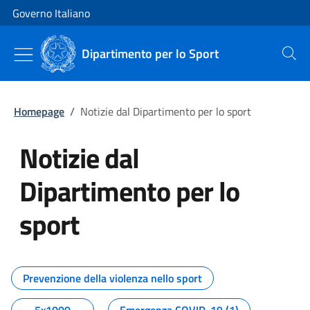
Vai al contenuto
Vai alla navigazione del sito
Governo Italiano
Dipartimento per lo Sport
Cerca
Homepage
/
Notizie dal Dipartimento per lo sport
Notizie dal
Dipartimento per lo
sport
Tutti i contenuti della pagina No
Prevenzione della violenza nello sport