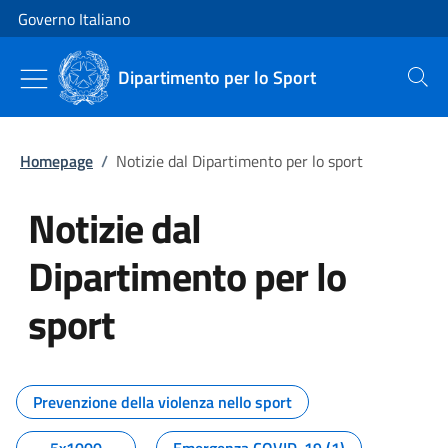
Vai al contenuto
Vai alla navigazione del sito
Governo Italiano
Dipartimento per lo Sport
Cerca
Homepage
/
Notizie dal Dipartimento per lo sport
Notizie dal
Dipartimento per lo
sport
Tutti i contenuti della pagina No
Prevenzione della violenza nello sport