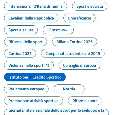
Internazionali d'Italia di Tennis
Sport e società
Cavalieri della Repubblica
Onoreficenze
Sport e salute
Erasmus+
Riforma dello sport
Milano Cortina 2026
Cortina 2021
Campionati studenteschi 2019
Violenza nello sport (1)
Consiglio d'Europa
Istituto per il Credito Sportivo
Parlamento europeo
Notizie
Promozione attività sportiva
Riforma sport
Giornata internazionale dello sport per lo sviluppo e la