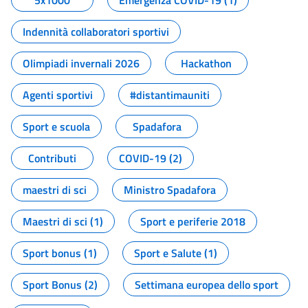
5x1000
Emergenza COVID-19 (1)
Indennità collaboratori sportivi
Olimpiadi invernali 2026
Hackathon
Agenti sportivi
#distantimauniti
Sport e scuola
Spadafora
Contributi
COVID-19 (2)
maestri di sci
Ministro Spadafora
Maestri di sci (1)
Sport e periferie 2018
Sport bonus (1)
Sport e Salute (1)
Sport Bonus (2)
Settimana europea dello sport