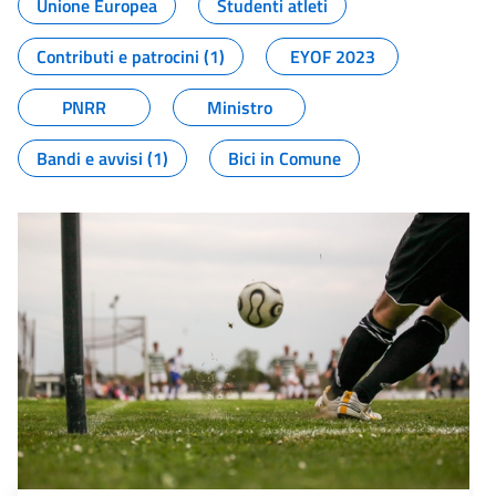
Unione Europea
Studenti atleti
Contributi e patrocini (1)
EYOF 2023
PNRR
Ministro
Bandi e avvisi (1)
Bici in Comune