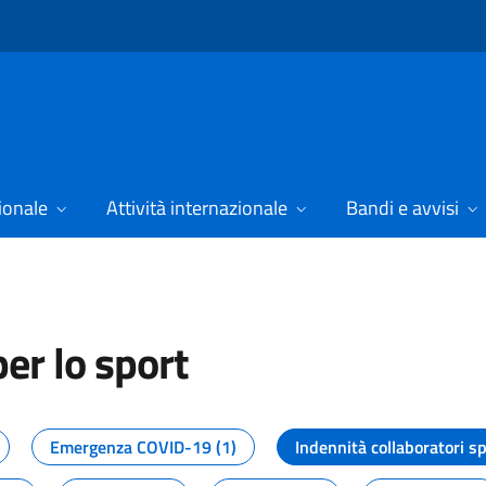
ionale
Attività internazionale
Bandi e avvisi
er lo sport
tizie dal Dipartimento per lo spor
Emergenza COVID-19 (1)
Indennità collaboratori sp