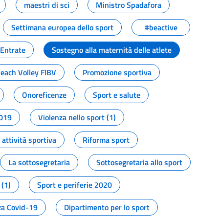
maestri di sci
Ministro Spadafora
Settimana europea dello sport
#beactive
 Entrate
Sostegno alla maternità delle atlete
Beach Volley FIBV
Promozione sportiva
Onoreficenze
Sport e salute
2019
Violenza nello sport (1)
attività sportiva
Riforma sport
La sottosegretaria
Sottosegretaria allo sport
 (1)
Sport e periferie 2020
a Covid-19
Dipartimento per lo sport