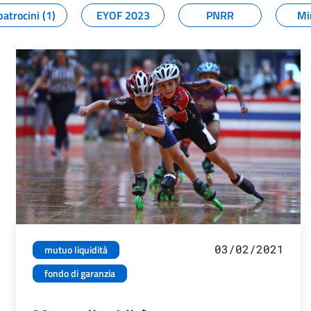
patrocini (1)
EYOF 2023
PNRR
Mi
03/02/2021
mutuo liquidità
fondo di garanzia