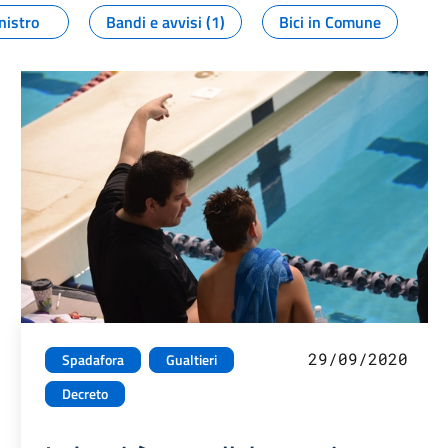
nistro
Bandi e avvisi (1)
Bici in Comune
29/09/2020
Spadafora
Gualtieri
Decreto