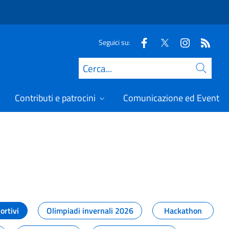
Seguici su:
Cerca
Contributi e patrocini
Comunicazione ed Eventi
t
ortivi
Olimpiadi invernali 2026
Hackathon