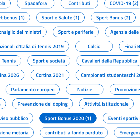
ola
Spadafora
Contributi
COVID-19 (2)
t bonus (1)
Sport e Salute (1)
Sport Bonus (2)
onsiglio dei ministri
Sport e periferie
Agenzia delle
zionali d'Italia di Tennis 2019
Calcio
Finali 
i Tennis
Sport e società
Cavalieri della Repubblica
tina 2026
Cortina 2021
Campionati studenteschi 
Parlamento europeo
Notizie
Promozione 
e
Prevenzione del doping
Attività istituzionale
viso pubblico
Sport Bonus 2020 (1)
Eventi sportivi
zione motoria
contributi a fondo perduto
Emergenz