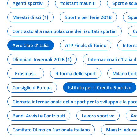
Agenti sportivi
#distantimauniti
Sport e scu
Maestri di sci (1)
Sport e periferie 2018
Spor
Contrasto alla manipolazione dei risultati sportivi
C
Aero Club d'Italia
ATP Finals di Torino
Interna
Olimpiadi Invernali 2026 (1)
Internazionali d'Italia d
Erasmus+
Riforma dello sport
Milano Cor
Consiglio d'Europa
Istituto per il Credito Sportivo
Giornata internazionale dello sport per lo sviluppo e la pac
Bandi Avvisi e Contributi
Lavoro sportivo
Av
Comitato Olimpico Nazionale Italiano
Maestri educa