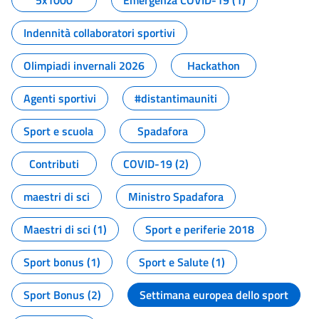
5x1000
Emergenza COVID-19 (1)
Indennità collaboratori sportivi
Olimpiadi invernali 2026
Hackathon
Agenti sportivi
#distantimauniti
Sport e scuola
Spadafora
Contributi
COVID-19 (2)
maestri di sci
Ministro Spadafora
Maestri di sci (1)
Sport e periferie 2018
Sport bonus (1)
Sport e Salute (1)
Sport Bonus (2)
Settimana europea dello sport