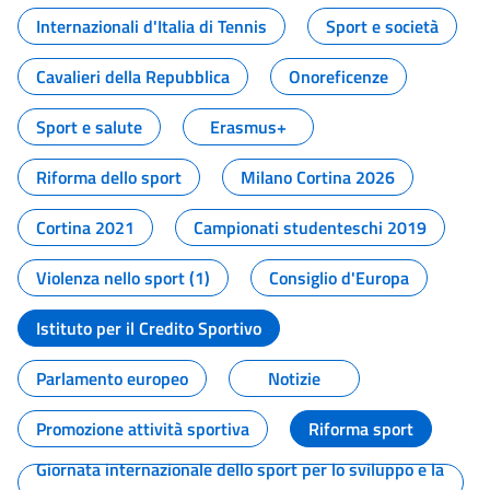
Internazionali d'Italia di Tennis
Sport e società
Cavalieri della Repubblica
Onoreficenze
Sport e salute
Erasmus+
Riforma dello sport
Milano Cortina 2026
Cortina 2021
Campionati studenteschi 2019
Violenza nello sport (1)
Consiglio d'Europa
Istituto per il Credito Sportivo
Parlamento europeo
Notizie
Promozione attività sportiva
Riforma sport
Giornata internazionale dello sport per lo sviluppo e la