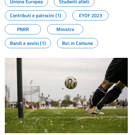
Unione Europea
Studenti atleti
Contributi e patrocini (1)
EYOF 2023
PNRR
Ministro
Bandi e avvisi (1)
Bici in Comune