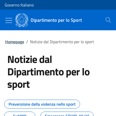
Vai al contenuto
Vai alla navigazione del sito
Governo Italiano
Dipartimento per lo Sport
Cerca
Homepage
/
Notizie dal Dipartimento per lo sport
Notizie dal
Dipartimento per lo
sport
Tutti i contenuti della pagina No
Prevenzione della violenza nello sport