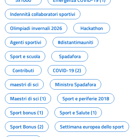
5x1000
Emergenza COVID-19 (1)
Indennità collaboratori sportivi
Olimpiadi invernali 2026
Hackathon
Agenti sportivi
#distantimauniti
Sport e scuola
Spadafora
Contributi
COVID-19 (2)
maestri di sci
Ministro Spadafora
Maestri di sci (1)
Sport e periferie 2018
Sport bonus (1)
Sport e Salute (1)
Sport Bonus (2)
Settimana europea dello sport