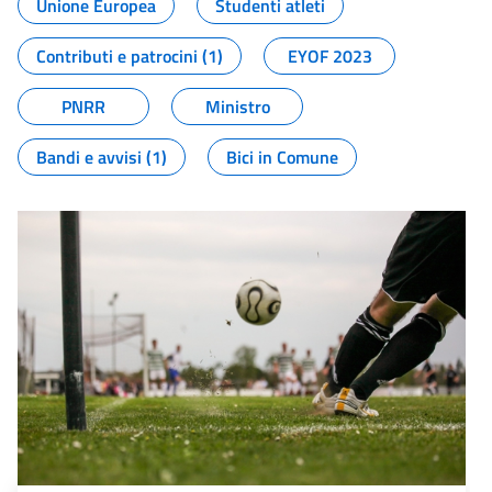
Unione Europea
Studenti atleti
Contributi e patrocini (1)
EYOF 2023
PNRR
Ministro
Bandi e avvisi (1)
Bici in Comune