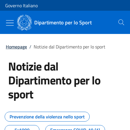
Vai al contenuto
Vai alla navigazione del sito
Governo Italiano
Dipartimento per lo Sport
Cerca
Homepage
/
Notizie dal Dipartimento per lo sport
Notizie dal
Dipartimento per lo
sport
Tutti i contenuti della pagina No
Prevenzione della violenza nello sport