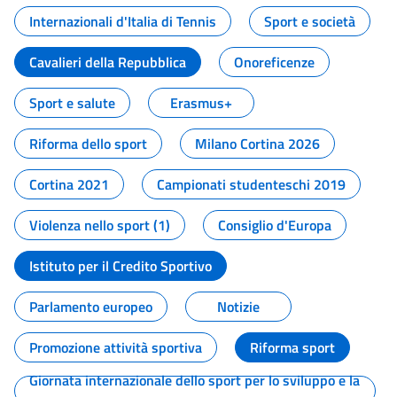
Internazionali d'Italia di Tennis
Sport e società
Cavalieri della Repubblica
Onoreficenze
Sport e salute
Erasmus+
Riforma dello sport
Milano Cortina 2026
Cortina 2021
Campionati studenteschi 2019
Violenza nello sport (1)
Consiglio d'Europa
Istituto per il Credito Sportivo
Parlamento europeo
Notizie
Promozione attività sportiva
Riforma sport
Giornata internazionale dello sport per lo sviluppo e la