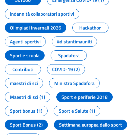
5x1000
Emergenza COVID-19 (1)
Indennità collaboratori sportivi
Olimpiadi invernali 2026
Hackathon
Agenti sportivi
#distantimauniti
Sport e scuola
Spadafora
Contributi
COVID-19 (2)
maestri di sci
Ministro Spadafora
Maestri di sci (1)
Sport e periferie 2018
Sport bonus (1)
Sport e Salute (1)
Sport Bonus (2)
Settimana europea dello sport