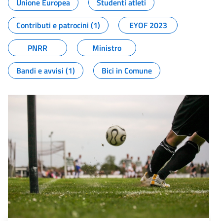
Unione Europea
Studenti atleti
Contributi e patrocini (1)
EYOF 2023
PNRR
Ministro
Bandi e avvisi (1)
Bici in Comune