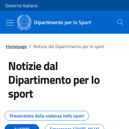
Vai al contenuto
Vai alla navigazione del sito
Governo Italiano
Dipartimento per lo Sport
Cerca
Homepage
/
Notizie dal Dipartimento per lo sport
Notizie dal
Dipartimento per lo
sport
Tutti i contenuti della pagina No
Prevenzione della violenza nello sport