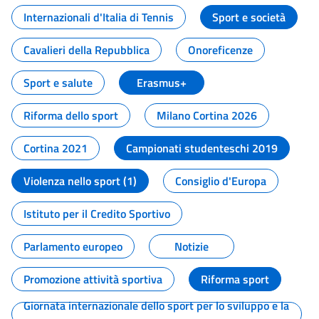
Internazionali d'Italia di Tennis
Sport e società
Cavalieri della Repubblica
Onoreficenze
Sport e salute
Erasmus+
Riforma dello sport
Milano Cortina 2026
Cortina 2021
Campionati studenteschi 2019
Violenza nello sport (1)
Consiglio d'Europa
Istituto per il Credito Sportivo
Parlamento europeo
Notizie
Promozione attività sportiva
Riforma sport
Giornata internazionale dello sport per lo sviluppo e la