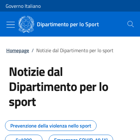
Vai al contenuto
Vai alla navigazione del sito
Governo Italiano
Dipartimento per lo Sport
Cerca
Homepage
/
Notizie dal Dipartimento per lo sport
Notizie dal
Dipartimento per lo
sport
Tutti i contenuti della pagina No
Prevenzione della violenza nello sport