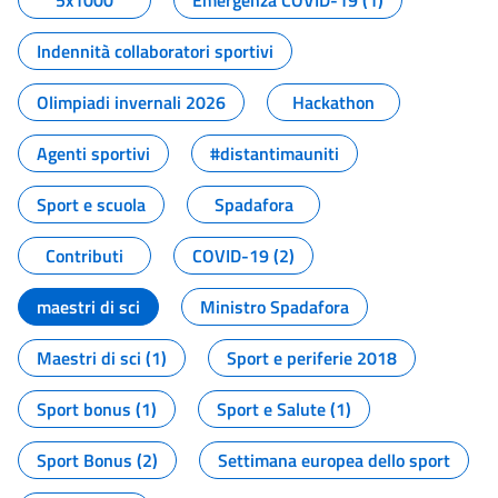
5x1000
Emergenza COVID-19 (1)
Indennità collaboratori sportivi
Olimpiadi invernali 2026
Hackathon
Agenti sportivi
#distantimauniti
Sport e scuola
Spadafora
Contributi
COVID-19 (2)
maestri di sci
Ministro Spadafora
Maestri di sci (1)
Sport e periferie 2018
Sport bonus (1)
Sport e Salute (1)
Sport Bonus (2)
Settimana europea dello sport