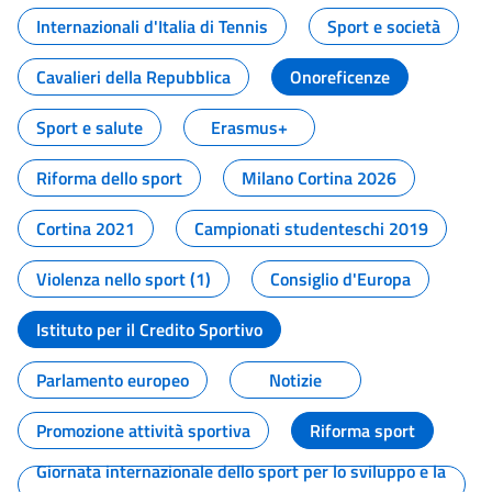
Internazionali d'Italia di Tennis
Sport e società
Cavalieri della Repubblica
Onoreficenze
Sport e salute
Erasmus+
Riforma dello sport
Milano Cortina 2026
Cortina 2021
Campionati studenteschi 2019
Violenza nello sport (1)
Consiglio d'Europa
Istituto per il Credito Sportivo
Parlamento europeo
Notizie
Promozione attività sportiva
Riforma sport
Giornata internazionale dello sport per lo sviluppo e la