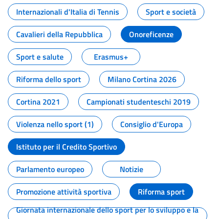
Internazionali d'Italia di Tennis
Sport e società
Cavalieri della Repubblica
Onoreficenze
Sport e salute
Erasmus+
Riforma dello sport
Milano Cortina 2026
Cortina 2021
Campionati studenteschi 2019
Violenza nello sport (1)
Consiglio d'Europa
Istituto per il Credito Sportivo
Parlamento europeo
Notizie
Promozione attività sportiva
Riforma sport
Giornata internazionale dello sport per lo sviluppo e la