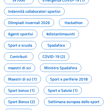
5x1000
Emergenza COVID-19 (1)
Indennità collaboratori sportivi
Olimpiadi invernali 2026
Hackathon
Agenti sportivi
#distantimauniti
Sport e scuola
Spadafora
Contributi
COVID-19 (2)
maestri di sci
Ministro Spadafora
Maestri di sci (1)
Sport e periferie 2018
Sport bonus (1)
Sport e Salute (1)
Sport Bonus (2)
Settimana europea dello sport