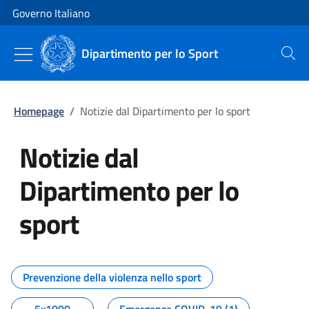
Vai al contenuto
Vai alla navigazione del sito
Governo Italiano
Dipartimento per lo Sport
Cerca
Homepage
/
Notizie dal Dipartimento per lo sport
Notizie dal
Dipartimento per lo
sport
Tutti i contenuti della pagina No
Prevenzione della violenza nello sport