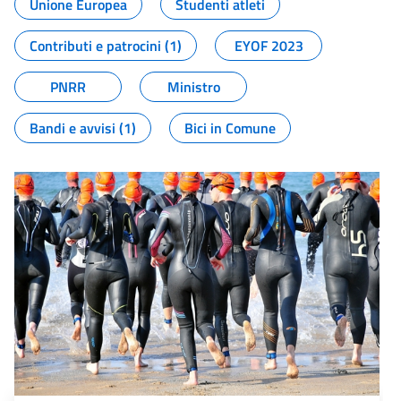
Unione Europea
Studenti atleti
Contributi e patrocini (1)
EYOF 2023
PNRR
Ministro
Bandi e avvisi (1)
Bici in Comune