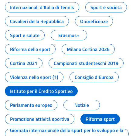
Internazionali d'Italia di Tennis
Sport e società
Cavalieri della Repubblica
Onoreficenze
Sport e salute
Erasmus+
Riforma dello sport
Milano Cortina 2026
Cortina 2021
Campionati studenteschi 2019
Violenza nello sport (1)
Consiglio d'Europa
Istituto per il Credito Sportivo
Parlamento europeo
Notizie
Promozione attività sportiva
Riforma sport
Giornata internazionale dello sport per lo sviluppo e la