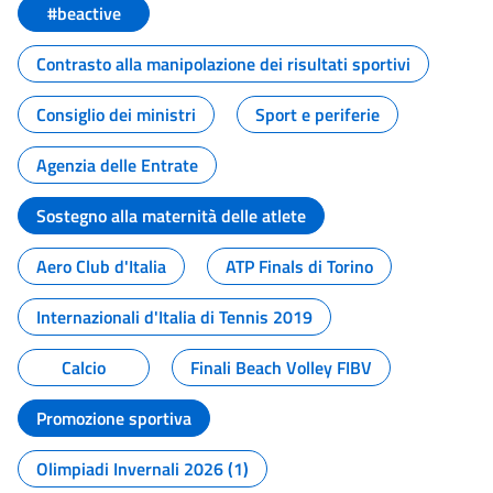
#beactive
Contrasto alla manipolazione dei risultati sportivi
Consiglio dei ministri
Sport e periferie
Agenzia delle Entrate
Sostegno alla maternità delle atlete
Aero Club d'Italia
ATP Finals di Torino
Internazionali d'Italia di Tennis 2019
Calcio
Finali Beach Volley FIBV
Promozione sportiva
Olimpiadi Invernali 2026 (1)