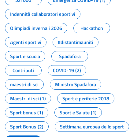
5x1000
Emergenza COVID-19 (1)
Indennità collaboratori sportivi
Olimpiadi invernali 2026
Hackathon
Agenti sportivi
#distantimauniti
Sport e scuola
Spadafora
Contributi
COVID-19 (2)
maestri di sci
Ministro Spadafora
Maestri di sci (1)
Sport e periferie 2018
Sport bonus (1)
Sport e Salute (1)
Sport Bonus (2)
Settimana europea dello sport