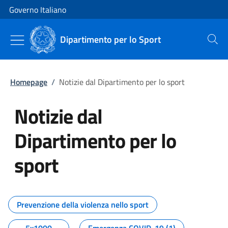
Vai al contenuto
Vai alla navigazione del sito
Governo Italiano
Dipartimento per lo Sport
Cerca
Homepage
/
Notizie dal Dipartimento per lo sport
Notizie dal
Dipartimento per lo
sport
Tutti i contenuti della pagina No
Prevenzione della violenza nello sport