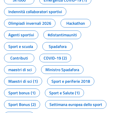
5x1000
Emergenza COVID-19 (1)
Indennità collaboratori sportivi
Olimpiadi invernali 2026
Hackathon
Agenti sportivi
#distantimauniti
Sport e scuola
Spadafora
Contributi
COVID-19 (2)
maestri di sci
Ministro Spadafora
Maestri di sci (1)
Sport e periferie 2018
Sport bonus (1)
Sport e Salute (1)
Sport Bonus (2)
Settimana europea dello sport