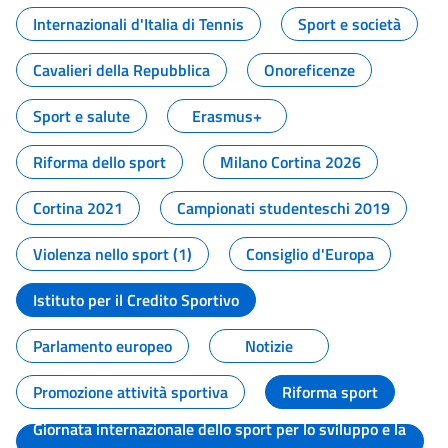
Internazionali d'Italia di Tennis
Sport e società
Cavalieri della Repubblica
Onoreficenze
Sport e salute
Erasmus+
Riforma dello sport
Milano Cortina 2026
Cortina 2021
Campionati studenteschi 2019
Violenza nello sport (1)
Consiglio d'Europa
Istituto per il Credito Sportivo
Parlamento europeo
Notizie
Promozione attività sportiva
Riforma sport
Giornata internazionale dello sport per lo sviluppo e la