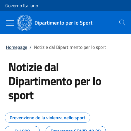
Vai al contenuto
Vai alla navigazione del sito
Governo Italiano
Dipartimento per lo Sport
Cerca
Homepage
/
Notizie dal Dipartimento per lo sport
Notizie dal
Dipartimento per lo
sport
Tutti i contenuti della pagina No
Prevenzione della violenza nello sport