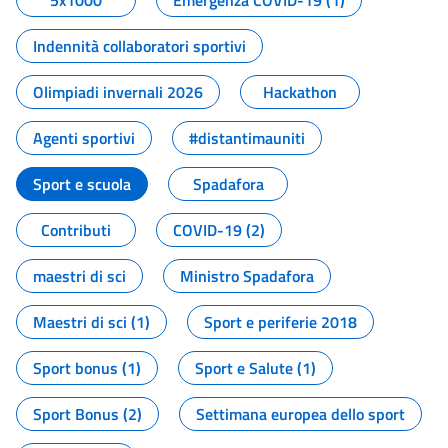
5x1000
Emergenza COVID-19 (1)
Indennità collaboratori sportivi
Olimpiadi invernali 2026
Hackathon
Agenti sportivi
#distantimauniti
Sport e scuola
Spadafora
Contributi
COVID-19 (2)
maestri di sci
Ministro Spadafora
Maestri di sci (1)
Sport e periferie 2018
Sport bonus (1)
Sport e Salute (1)
Sport Bonus (2)
Settimana europea dello sport