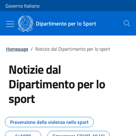
Vai al contenuto
Vai alla navigazione del sito
Governo Italiano
Dipartimento per lo Sport
Cerca
Homepage
/
Notizie dal Dipartimento per lo sport
Notizie dal
Dipartimento per lo
sport
Tutti i contenuti della pagina No
Prevenzione della violenza nello sport