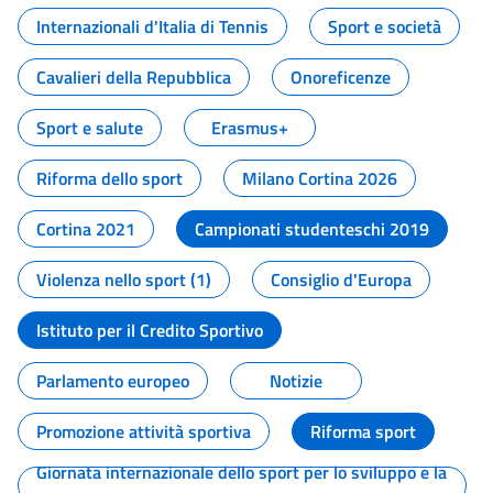
Internazionali d'Italia di Tennis
Sport e società
Cavalieri della Repubblica
Onoreficenze
Sport e salute
Erasmus+
Riforma dello sport
Milano Cortina 2026
Cortina 2021
Campionati studenteschi 2019
Violenza nello sport (1)
Consiglio d'Europa
Istituto per il Credito Sportivo
Parlamento europeo
Notizie
Promozione attività sportiva
Riforma sport
Giornata internazionale dello sport per lo sviluppo e la