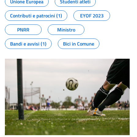
Unione Europea
Studenti atleti
Contributi e patrocini (1)
EYOF 2023
PNRR
Ministro
Bandi e avvisi (1)
Bici in Comune