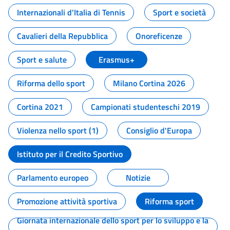
Internazionali d'Italia di Tennis
Sport e società
Cavalieri della Repubblica
Onoreficenze
Sport e salute
Erasmus+
Riforma dello sport
Milano Cortina 2026
Cortina 2021
Campionati studenteschi 2019
Violenza nello sport (1)
Consiglio d'Europa
Istituto per il Credito Sportivo
Parlamento europeo
Notizie
Promozione attività sportiva
Riforma sport
Giornata internazionale dello sport per lo sviluppo e la