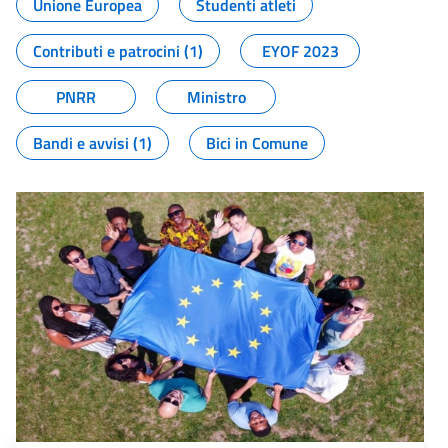
Unione Europea
Studenti atleti
Contributi e patrocini (1)
EYOF 2023
PNRR
Ministro
Bandi e avvisi (1)
Bici in Comune