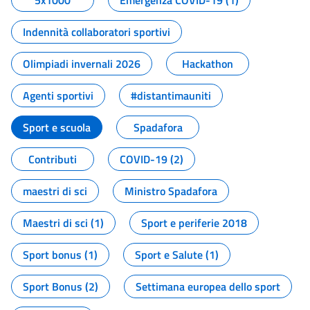
5x1000
Emergenza COVID-19 (1)
Indennità collaboratori sportivi
Olimpiadi invernali 2026
Hackathon
Agenti sportivi
#distantimauniti
Sport e scuola
Spadafora
Contributi
COVID-19 (2)
maestri di sci
Ministro Spadafora
Maestri di sci (1)
Sport e periferie 2018
Sport bonus (1)
Sport e Salute (1)
Sport Bonus (2)
Settimana europea dello sport