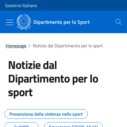
Vai al contenuto
Vai alla navigazione del sito
Governo Italiano
Dipartimento per lo Sport
Cerca
Homepage
/
Notizie dal Dipartimento per lo sport
Notizie dal
Dipartimento per lo
sport
Tutti i contenuti della pagina No
Prevenzione della violenza nello sport