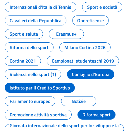
Internazionali d'Italia di Tennis
Sport e società
Cavalieri della Repubblica
Onoreficenze
Sport e salute
Erasmus+
Riforma dello sport
Milano Cortina 2026
Cortina 2021
Campionati studenteschi 2019
Violenza nello sport (1)
Consiglio d'Europa
Istituto per il Credito Sportivo
Parlamento europeo
Notizie
Promozione attività sportiva
Riforma sport
Giornata internazionale dello sport per lo sviluppo e la