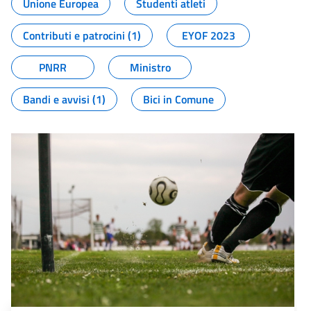
Unione Europea
Studenti atleti
Contributi e patrocini (1)
EYOF 2023
PNRR
Ministro
Bandi e avvisi (1)
Bici in Comune