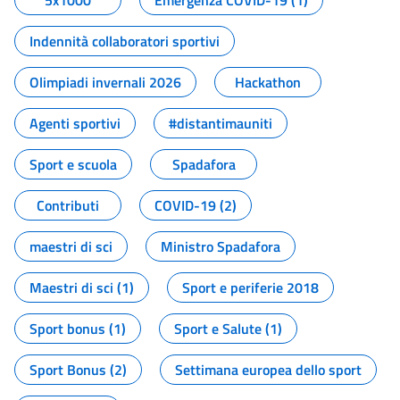
5x1000
Emergenza COVID-19 (1)
Indennità collaboratori sportivi
Olimpiadi invernali 2026
Hackathon
Agenti sportivi
#distantimauniti
Sport e scuola
Spadafora
Contributi
COVID-19 (2)
maestri di sci
Ministro Spadafora
Maestri di sci (1)
Sport e periferie 2018
Sport bonus (1)
Sport e Salute (1)
Sport Bonus (2)
Settimana europea dello sport