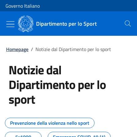
Vai al contenuto
Vai alla navigazione del sito
Governo Italiano
Dipartimento per lo Sport
Cerca
Homepage
/
Notizie dal Dipartimento per lo sport
Notizie dal
Dipartimento per lo
sport
Tutti i contenuti della pagina No
Prevenzione della violenza nello sport