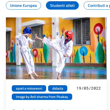
Unione Europea
Studenti atleti
Contributi e 
19/05/2022
sport e minorenni
didacta
Image by Anil sharma from Pixabay