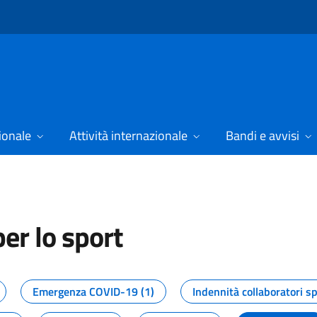
ionale
Attività internazionale
Bandi e avvisi
er lo sport
tizie dal Dipartimento per lo spor
Emergenza COVID-19 (1)
Indennità collaboratori sp