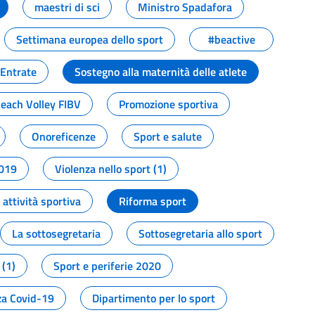
maestri di sci
Ministro Spadafora
Settimana europea dello sport
#beactive
 Entrate
Sostegno alla maternità delle atlete
Beach Volley FIBV
Promozione sportiva
Onoreficenze
Sport e salute
2019
Violenza nello sport (1)
attività sportiva
Riforma sport
La sottosegretaria
Sottosegretaria allo sport
 (1)
Sport e periferie 2020
a Covid-19
Dipartimento per lo sport