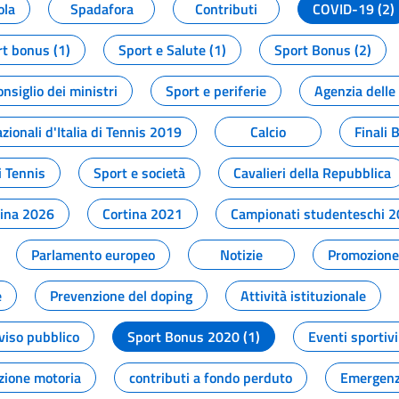
ola
Spadafora
Contributi
COVID-19 (2)
t bonus (1)
Sport e Salute (1)
Sport Bonus (2)
onsiglio dei ministri
Sport e periferie
Agenzia delle
zionali d'Italia di Tennis 2019
Calcio
Finali 
i Tennis
Sport e società
Cavalieri della Repubblica
tina 2026
Cortina 2021
Campionati studenteschi 
Parlamento europeo
Notizie
Promozione 
e
Prevenzione del doping
Attività istituzionale
viso pubblico
Sport Bonus 2020 (1)
Eventi sportivi
zione motoria
contributi a fondo perduto
Emergenz