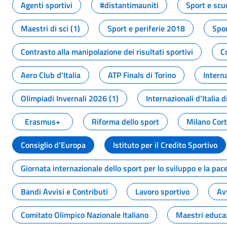
Agenti sportivi
#distantimauniti
Sport e scu
Maestri di sci (1)
Sport e periferie 2018
Spor
Contrasto alla manipolazione dei risultati sportivi
C
Aero Club d'Italia
ATP Finals di Torino
Interna
Olimpiadi Invernali 2026 (1)
Internazionali d'Italia d
Erasmus+
Riforma dello sport
Milano Cor
Consiglio d'Europa
Istituto per il Credito Sportivo
Giornata internazionale dello sport per lo sviluppo e la pac
Bandi Avvisi e Contributi
Lavoro sportivo
Av
Comitato Olimpico Nazionale Italiano
Maestri educa