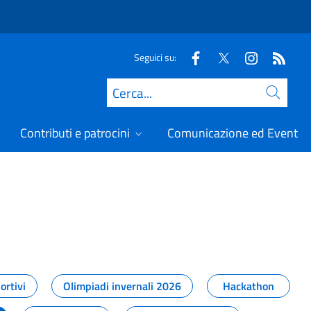
Seguici su:
Cerca
Contributi e patrocini
Comunicazione ed Eventi
t
ortivi
Olimpiadi invernali 2026
Hackathon