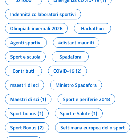
5x1000
Emergenza COVID-19 (1)
Indennità collaboratori sportivi
Olimpiadi invernali 2026
Hackathon
Agenti sportivi
#distantimauniti
Sport e scuola
Spadafora
Contributi
COVID-19 (2)
maestri di sci
Ministro Spadafora
Maestri di sci (1)
Sport e periferie 2018
Sport bonus (1)
Sport e Salute (1)
Sport Bonus (2)
Settimana europea dello sport