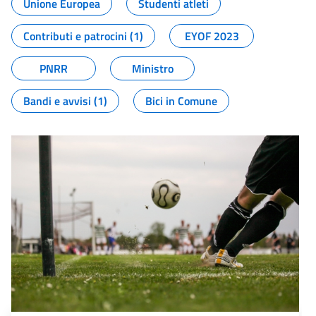
Unione Europea
Studenti atleti
Contributi e patrocini (1)
EYOF 2023
PNRR
Ministro
Bandi e avvisi (1)
Bici in Comune