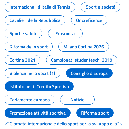
Internazionali d'Italia di Tennis
Sport e società
Cavalieri della Repubblica
Onoreficenze
Sport e salute
Erasmus+
Riforma dello sport
Milano Cortina 2026
Cortina 2021
Campionati studenteschi 2019
Violenza nello sport (1)
Consiglio d'Europa
Istituto per il Credito Sportivo
Parlamento europeo
Notizie
Promozione attività sportiva
Riforma sport
Giornata internazionale dello sport per lo sviluppo e la