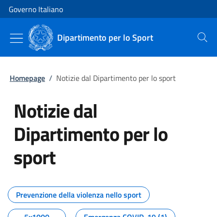
Vai al contenuto
Vai alla navigazione del sito
Governo Italiano
Dipartimento per lo Sport
Cerca
Homepage
/
Notizie dal Dipartimento per lo sport
Notizie dal
Dipartimento per lo
sport
Tutti i contenuti della pagina No
Prevenzione della violenza nello sport