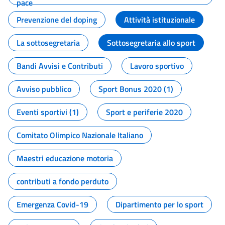
pace
Prevenzione del doping
Attività istituzionale
La sottosegretaria
Sottosegretaria allo sport
Bandi Avvisi e Contributi
Lavoro sportivo
Avviso pubblico
Sport Bonus 2020 (1)
Eventi sportivi (1)
Sport e periferie 2020
Comitato Olimpico Nazionale Italiano
Maestri educazione motoria
contributi a fondo perduto
Emergenza Covid-19
Dipartimento per lo sport