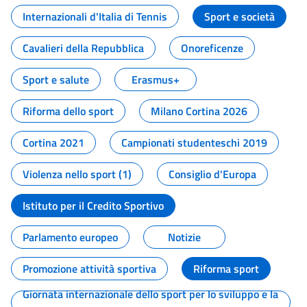
Internazionali d'Italia di Tennis
Sport e società
Cavalieri della Repubblica
Onoreficenze
Sport e salute
Erasmus+
Riforma dello sport
Milano Cortina 2026
Cortina 2021
Campionati studenteschi 2019
Violenza nello sport (1)
Consiglio d'Europa
Istituto per il Credito Sportivo
Parlamento europeo
Notizie
Promozione attività sportiva
Riforma sport
Giornata internazionale dello sport per lo sviluppo e la