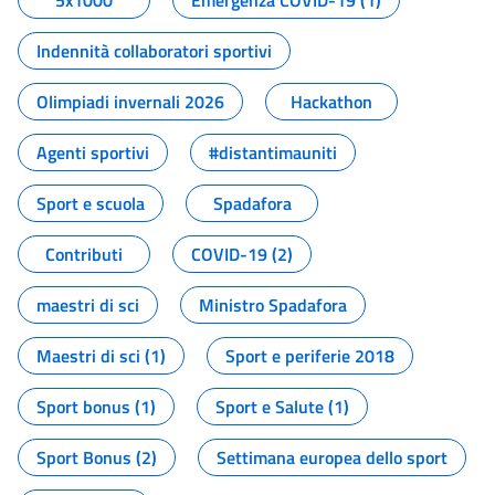
5x1000
Emergenza COVID-19 (1)
Indennità collaboratori sportivi
Olimpiadi invernali 2026
Hackathon
Agenti sportivi
#distantimauniti
Sport e scuola
Spadafora
Contributi
COVID-19 (2)
maestri di sci
Ministro Spadafora
Maestri di sci (1)
Sport e periferie 2018
Sport bonus (1)
Sport e Salute (1)
Sport Bonus (2)
Settimana europea dello sport