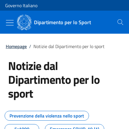
Vai al contenuto
Vai alla navigazione del sito
Governo Italiano
Dipartimento per lo Sport
Cerca
Homepage
/
Notizie dal Dipartimento per lo sport
Notizie dal
Dipartimento per lo
sport
Tutti i contenuti della pagina No
Prevenzione della violenza nello sport