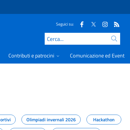
Seguici su:
Cerca
Contributi e patrocini
Comunicazione ed Eventi
t
ortivi
Olimpiadi invernali 2026
Hackathon