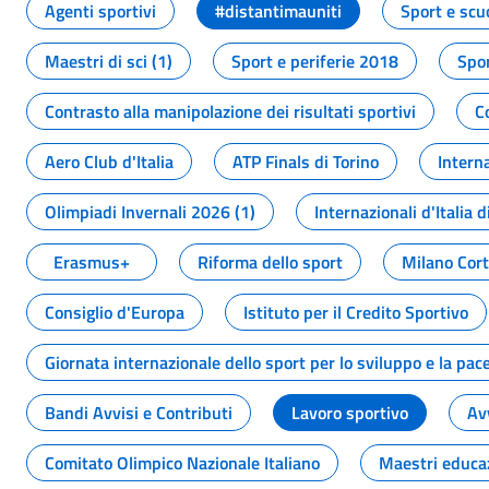
Agenti sportivi
#distantimauniti
Sport e scu
Maestri di sci (1)
Sport e periferie 2018
Spor
Contrasto alla manipolazione dei risultati sportivi
C
Aero Club d'Italia
ATP Finals di Torino
Interna
Olimpiadi Invernali 2026 (1)
Internazionali d'Italia d
Erasmus+
Riforma dello sport
Milano Cor
Consiglio d'Europa
Istituto per il Credito Sportivo
Giornata internazionale dello sport per lo sviluppo e la pac
Bandi Avvisi e Contributi
Lavoro sportivo
Av
Comitato Olimpico Nazionale Italiano
Maestri educa