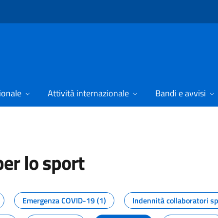
ionale
Attività internazionale
Bandi e avvisi
er lo sport
tizie dal Dipartimento per lo spor
Emergenza COVID-19 (1)
Indennità collaboratori sp