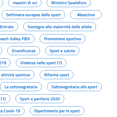
maestri di sci
Ministro Spadafora
Settimana europea dello sport
#beactive
 Entrate
Sostegno alla maternità delle atlete
Beach Volley FIBV
Promozione sportiva
Onoreficenze
Sport e salute
2019
Violenza nello sport (1)
attività sportiva
Riforma sport
La sottosegretaria
Sottosegretaria allo sport
 (1)
Sport e periferie 2020
a Covid-19
Dipartimento per lo sport