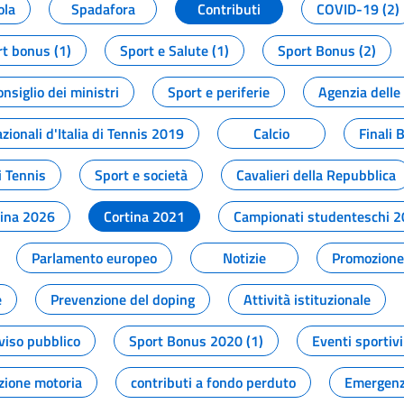
ola
Spadafora
Contributi
COVID-19 (2)
t bonus (1)
Sport e Salute (1)
Sport Bonus (2)
onsiglio dei ministri
Sport e periferie
Agenzia delle
zionali d'Italia di Tennis 2019
Calcio
Finali 
i Tennis
Sport e società
Cavalieri della Repubblica
tina 2026
Cortina 2021
Campionati studenteschi 
Parlamento europeo
Notizie
Promozione 
e
Prevenzione del doping
Attività istituzionale
viso pubblico
Sport Bonus 2020 (1)
Eventi sportivi
zione motoria
contributi a fondo perduto
Emergenz