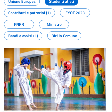
Unione Europea
Studenti atleti
Contributi e patrocini (1)
EYOF 2023
PNRR
Ministro
Bandi e avvisi (1)
Bici in Comune