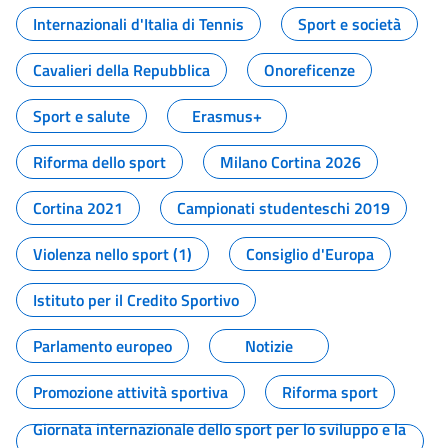
Internazionali d'Italia di Tennis
Sport e società
Cavalieri della Repubblica
Onoreficenze
Sport e salute
Erasmus+
Riforma dello sport
Milano Cortina 2026
Cortina 2021
Campionati studenteschi 2019
Violenza nello sport (1)
Consiglio d'Europa
Istituto per il Credito Sportivo
Parlamento europeo
Notizie
Promozione attività sportiva
Riforma sport
Giornata internazionale dello sport per lo sviluppo e la