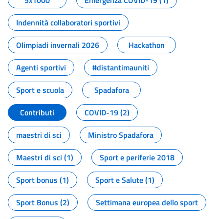
5x1000
Emergenza COVID-19 (1)
Indennità collaboratori sportivi
Olimpiadi invernali 2026
Hackathon
Agenti sportivi
#distantimauniti
Sport e scuola
Spadafora
Contributi
COVID-19 (2)
maestri di sci
Ministro Spadafora
Maestri di sci (1)
Sport e periferie 2018
Sport bonus (1)
Sport e Salute (1)
Sport Bonus (2)
Settimana europea dello sport