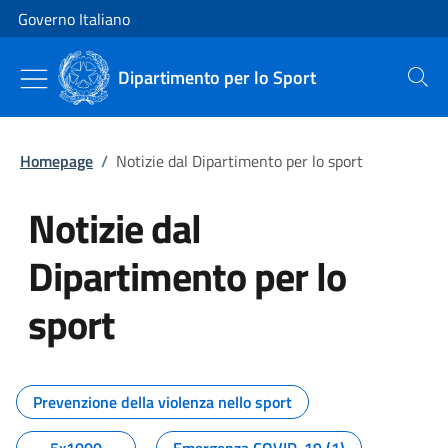
Vai al contenuto
Vai alla navigazione del sito
Governo Italiano
Dipartimento per lo Sport
Cerca
Homepage
/
Notizie dal Dipartimento per lo sport
Notizie dal
Dipartimento per lo
sport
Tutti i contenuti della pagina No
Prevenzione della violenza nello sport