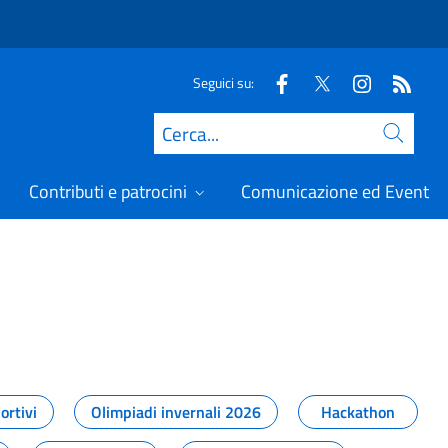
Seguici su:
Cerca
Contributi e patrocini
Comunicazione ed Eventi
t
ortivi
Olimpiadi invernali 2026
Hackathon