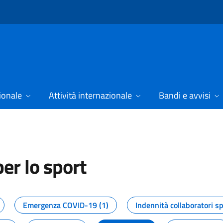
ionale
Attività internazionale
Bandi e avvisi
er lo sport
tizie dal Dipartimento per lo spor
Emergenza COVID-19 (1)
Indennità collaboratori sp