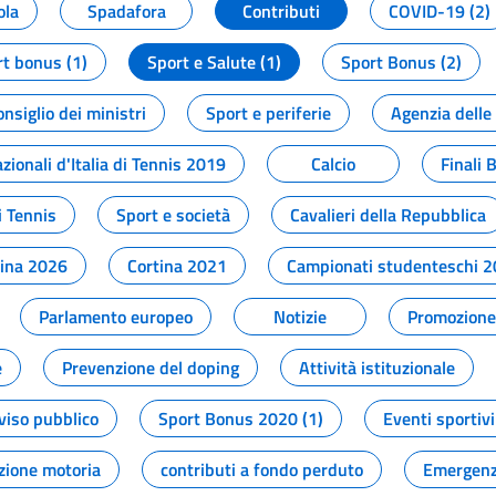
ola
Spadafora
Contributi
COVID-19 (2)
t bonus (1)
Sport e Salute (1)
Sport Bonus (2)
onsiglio dei ministri
Sport e periferie
Agenzia delle
zionali d'Italia di Tennis 2019
Calcio
Finali 
i Tennis
Sport e società
Cavalieri della Repubblica
tina 2026
Cortina 2021
Campionati studenteschi 
Parlamento europeo
Notizie
Promozione 
e
Prevenzione del doping
Attività istituzionale
viso pubblico
Sport Bonus 2020 (1)
Eventi sportivi
zione motoria
contributi a fondo perduto
Emergenz