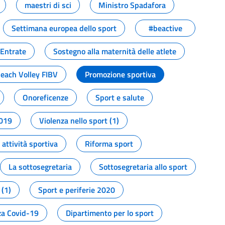
maestri di sci
Ministro Spadafora
Settimana europea dello sport
#beactive
 Entrate
Sostegno alla maternità delle atlete
Beach Volley FIBV
Promozione sportiva
Onoreficenze
Sport e salute
2019
Violenza nello sport (1)
attività sportiva
Riforma sport
La sottosegretaria
Sottosegretaria allo sport
 (1)
Sport e periferie 2020
a Covid-19
Dipartimento per lo sport