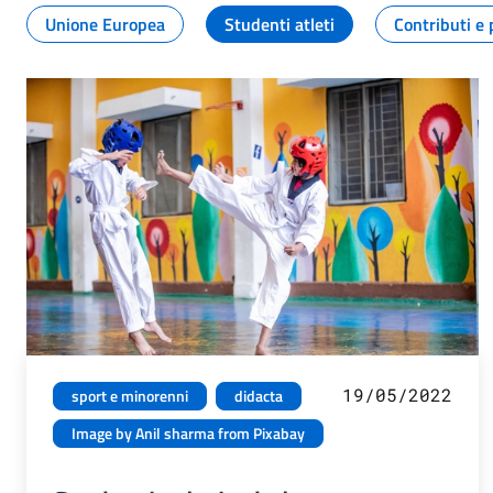
Unione Europea
Studenti atleti
Contributi e 
19/05/2022
sport e minorenni
didacta
Image by Anil sharma from Pixabay