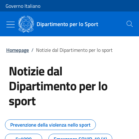
Vai al contenuto
Vai alla navigazione del sito
Governo Italiano
Dipartimento per lo Sport
Cerca
Homepage
/
Notizie dal Dipartimento per lo sport
Notizie dal
Dipartimento per lo
sport
Tutti i contenuti della pagina No
Prevenzione della violenza nello sport