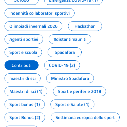
5x1000
Emergenza COVID-19 (1)
Indennità collaboratori sportivi
Olimpiadi invernali 2026
Hackathon
Agenti sportivi
#distantimauniti
Sport e scuola
Spadafora
Contributi
COVID-19 (2)
maestri di sci
Ministro Spadafora
Maestri di sci (1)
Sport e periferie 2018
Sport bonus (1)
Sport e Salute (1)
Sport Bonus (2)
Settimana europea dello sport