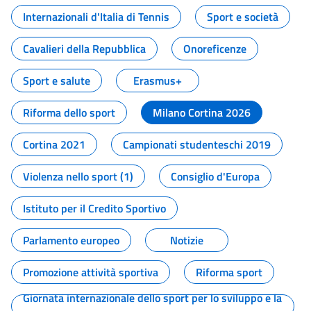
Internazionali d'Italia di Tennis
Sport e società
Cavalieri della Repubblica
Onoreficenze
Sport e salute
Erasmus+
Riforma dello sport
Milano Cortina 2026
Cortina 2021
Campionati studenteschi 2019
Violenza nello sport (1)
Consiglio d'Europa
Istituto per il Credito Sportivo
Parlamento europeo
Notizie
Promozione attività sportiva
Riforma sport
Giornata internazionale dello sport per lo sviluppo e la