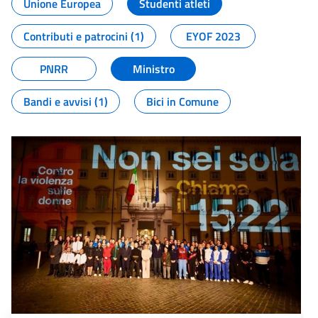
Unione Europea
Studenti atleti
Contributi e patrocini (1)
EYOF 2023
PNRR
Ministro
Bandi e avvisi (1)
Bici in Comune