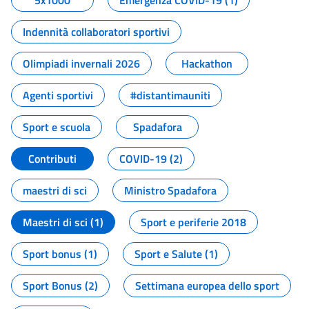
5x1000
Emergenza COVID-19 (1)
Indennità collaboratori sportivi
Olimpiadi invernali 2026
Hackathon
Agenti sportivi
#distantimauniti
Sport e scuola
Spadafora
Contributi
COVID-19 (2)
maestri di sci
Ministro Spadafora
Maestri di sci (1)
Sport e periferie 2018
Sport bonus (1)
Sport e Salute (1)
Sport Bonus (2)
Settimana europea dello sport