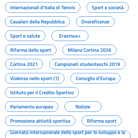
Internazionali d'Italia di Tennis
Sport e società
Cavalieri della Repubblica
Onoreficenze
Sport e salute
Erasmus+
Riforma dello sport
Milano Cortina 2026
Cortina 2021
Campionati studenteschi 2019
Violenza nello sport (1)
Consiglio d'Europa
Istituto per il Credito Sportivo
Parlamento europeo
Notizie
Promozione attività sportiva
Riforma sport
Giornata internazionale dello sport per lo sviluppo e la