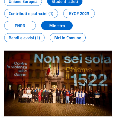
Unione Europea
Studenti atleti
Contributi e patrocini (1)
EYOF 2023
PNRR
Ministro
Bandi e avvisi (1)
Bici in Comune