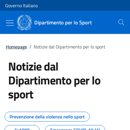
Vai al contenuto
Vai alla navigazione del sito
Governo Italiano
Dipartimento per lo Sport
Cerca
Homepage
/
Notizie dal Dipartimento per lo sport
Notizie dal
Dipartimento per lo
sport
Tutti i contenuti della pagina No
Prevenzione della violenza nello sport