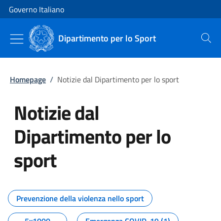
Vai al contenuto
Vai alla navigazione del sito
Governo Italiano
Dipartimento per lo Sport
Cerca
Homepage
/
Notizie dal Dipartimento per lo sport
Notizie dal
Dipartimento per lo
sport
Tutti i contenuti della pagina No
Prevenzione della violenza nello sport