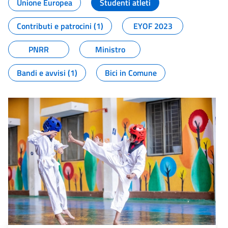
Unione Europea
Studenti atleti
Contributi e patrocini (1)
EYOF 2023
PNRR
Ministro
Bandi e avvisi (1)
Bici in Comune