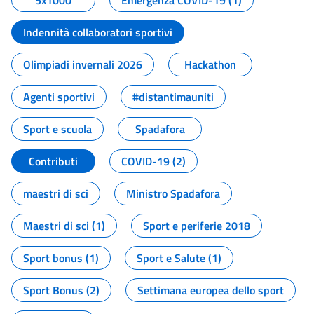
5x1000
Emergenza COVID-19 (1)
Indennità collaboratori sportivi
Olimpiadi invernali 2026
Hackathon
Agenti sportivi
#distantimauniti
Sport e scuola
Spadafora
Contributi
COVID-19 (2)
maestri di sci
Ministro Spadafora
Maestri di sci (1)
Sport e periferie 2018
Sport bonus (1)
Sport e Salute (1)
Sport Bonus (2)
Settimana europea dello sport