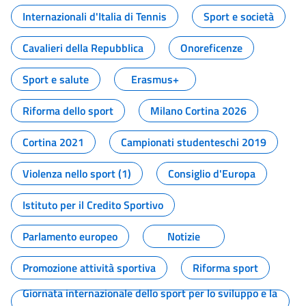
Internazionali d'Italia di Tennis
Sport e società
Cavalieri della Repubblica
Onoreficenze
Sport e salute
Erasmus+
Riforma dello sport
Milano Cortina 2026
Cortina 2021
Campionati studenteschi 2019
Violenza nello sport (1)
Consiglio d'Europa
Istituto per il Credito Sportivo
Parlamento europeo
Notizie
Promozione attività sportiva
Riforma sport
Giornata internazionale dello sport per lo sviluppo e la