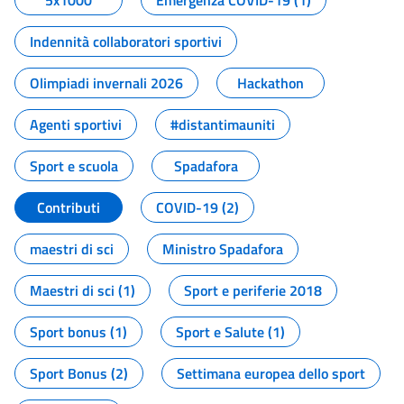
5x1000
Emergenza COVID-19 (1)
Indennità collaboratori sportivi
Olimpiadi invernali 2026
Hackathon
Agenti sportivi
#distantimauniti
Sport e scuola
Spadafora
Contributi
COVID-19 (2)
maestri di sci
Ministro Spadafora
Maestri di sci (1)
Sport e periferie 2018
Sport bonus (1)
Sport e Salute (1)
Sport Bonus (2)
Settimana europea dello sport