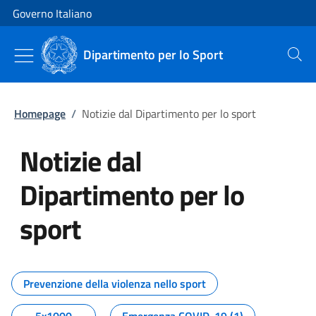
Vai al contenuto
Vai alla navigazione del sito
Governo Italiano
Dipartimento per lo Sport
Cerca
Homepage
/
Notizie dal Dipartimento per lo sport
Notizie dal
Dipartimento per lo
sport
Tutti i contenuti della pagina No
Prevenzione della violenza nello sport