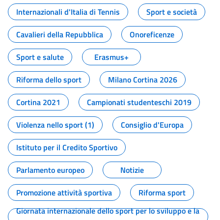
Internazionali d'Italia di Tennis
Sport e società
Cavalieri della Repubblica
Onoreficenze
Sport e salute
Erasmus+
Riforma dello sport
Milano Cortina 2026
Cortina 2021
Campionati studenteschi 2019
Violenza nello sport (1)
Consiglio d'Europa
Istituto per il Credito Sportivo
Parlamento europeo
Notizie
Promozione attività sportiva
Riforma sport
Giornata internazionale dello sport per lo sviluppo e la