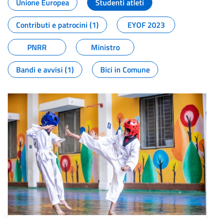
Unione Europea
Studenti atleti
Contributi e patrocini (1)
EYOF 2023
PNRR
Ministro
Bandi e avvisi (1)
Bici in Comune