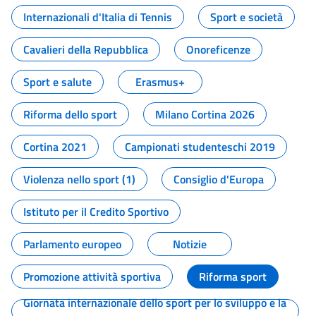
Internazionali d'Italia di Tennis
Sport e società
Cavalieri della Repubblica
Onoreficenze
Sport e salute
Erasmus+
Riforma dello sport
Milano Cortina 2026
Cortina 2021
Campionati studenteschi 2019
Violenza nello sport (1)
Consiglio d'Europa
Istituto per il Credito Sportivo
Parlamento europeo
Notizie
Promozione attività sportiva
Riforma sport
Giornata internazionale dello sport per lo sviluppo e la