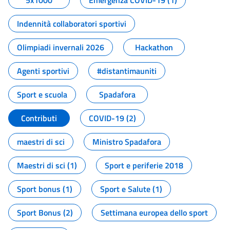
5x1000
Emergenza COVID-19 (1)
Indennità collaboratori sportivi
Olimpiadi invernali 2026
Hackathon
Agenti sportivi
#distantimauniti
Sport e scuola
Spadafora
Contributi
COVID-19 (2)
maestri di sci
Ministro Spadafora
Maestri di sci (1)
Sport e periferie 2018
Sport bonus (1)
Sport e Salute (1)
Sport Bonus (2)
Settimana europea dello sport