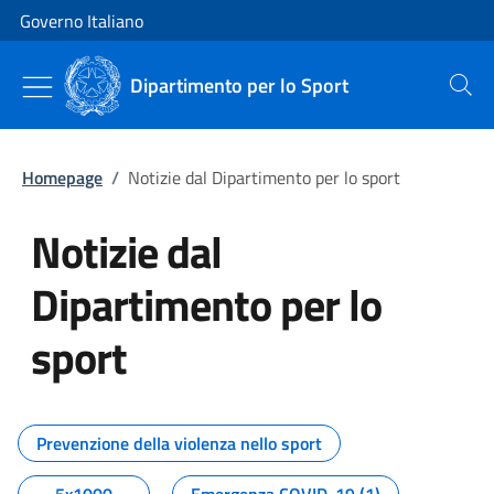
Vai al contenuto
Vai alla navigazione del sito
Governo Italiano
Dipartimento per lo Sport
Cerca
Homepage
/
Notizie dal Dipartimento per lo sport
Notizie dal
Dipartimento per lo
sport
Tutti i contenuti della pagina No
Prevenzione della violenza nello sport