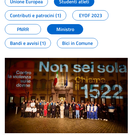
Unione Europea
Studenti atleti
Contributi e patrocini (1)
EYOF 2023
PNRR
Ministro
Bandi e avvisi (1)
Bici in Comune