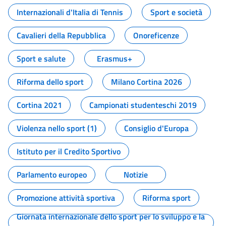
Internazionali d'Italia di Tennis
Sport e società
Cavalieri della Repubblica
Onoreficenze
Sport e salute
Erasmus+
Riforma dello sport
Milano Cortina 2026
Cortina 2021
Campionati studenteschi 2019
Violenza nello sport (1)
Consiglio d'Europa
Istituto per il Credito Sportivo
Parlamento europeo
Notizie
Promozione attività sportiva
Riforma sport
Giornata internazionale dello sport per lo sviluppo e la