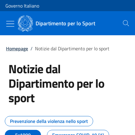
Vai al contenuto
Vai alla navigazione del sito
Governo Italiano
Dipartimento per lo Sport
Cerca
Homepage
/
Notizie dal Dipartimento per lo sport
Notizie dal
Dipartimento per lo
sport
Tutti i contenuti della pagina No
Prevenzione della violenza nello sport