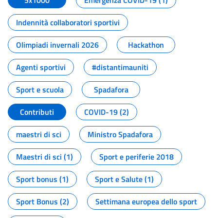
5x1000
Emergenza COVID-19 (1)
Indennità collaboratori sportivi
Olimpiadi invernali 2026
Hackathon
Agenti sportivi
#distantimauniti
Sport e scuola
Spadafora
Contributi
COVID-19 (2)
maestri di sci
Ministro Spadafora
Maestri di sci (1)
Sport e periferie 2018
Sport bonus (1)
Sport e Salute (1)
Sport Bonus (2)
Settimana europea dello sport