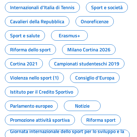
Internazionali d'Italia di Tennis
Sport e società
Cavalieri della Repubblica
Onoreficenze
Sport e salute
Erasmus+
Riforma dello sport
Milano Cortina 2026
Cortina 2021
Campionati studenteschi 2019
Violenza nello sport (1)
Consiglio d'Europa
Istituto per il Credito Sportivo
Parlamento europeo
Notizie
Promozione attività sportiva
Riforma sport
Giornata internazionale dello sport per lo sviluppo e la