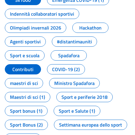
5x1000
Emergenza COVID-19 (1)
Indennità collaboratori sportivi
Olimpiadi invernali 2026
Hackathon
Agenti sportivi
#distantimauniti
Sport e scuola
Spadafora
Contributi
COVID-19 (2)
maestri di sci
Ministro Spadafora
Maestri di sci (1)
Sport e periferie 2018
Sport bonus (1)
Sport e Salute (1)
Sport Bonus (2)
Settimana europea dello sport