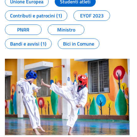
Unione Europea
Studenti atleti
Contributi e patrocini (1)
EYOF 2023
PNRR
Ministro
Bandi e avvisi (1)
Bici in Comune