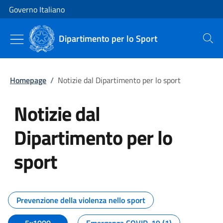
Vai al contenuto
Vai alla navigazione del sito
Governo Italiano
Dipartimento per lo Sport
Cerca
Homepage
/
Notizie dal Dipartimento per lo sport
Notizie dal
Dipartimento per lo
sport
Tutti i contenuti della pagina No
Prevenzione della violenza nello sport