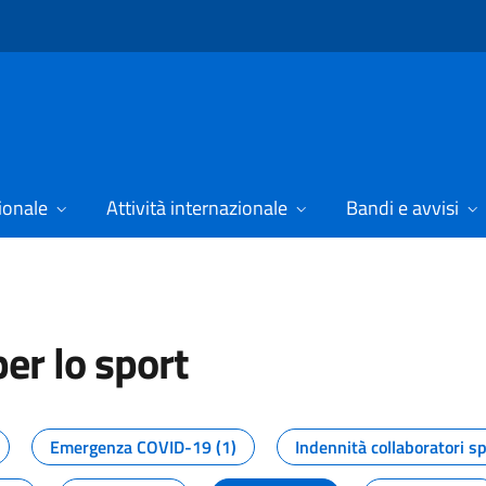
ionale
Attività internazionale
Bandi e avvisi
er lo sport
tizie dal Dipartimento per lo spor
Emergenza COVID-19 (1)
Indennità collaboratori sp