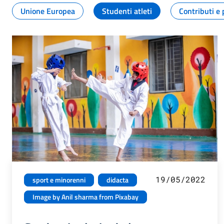
Unione Europea
Studenti atleti
Contributi e 
19/05/2022
sport e minorenni
didacta
Image by Anil sharma from Pixabay