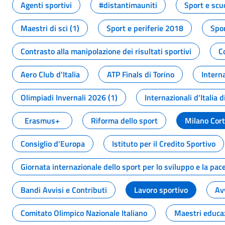
Agenti sportivi
#distantimauniti
Sport e scu
Maestri di sci (1)
Sport e periferie 2018
Spor
Contrasto alla manipolazione dei risultati sportivi
C
Aero Club d'Italia
ATP Finals di Torino
Interna
Olimpiadi Invernali 2026 (1)
Internazionali d'Italia d
Erasmus+
Riforma dello sport
Milano Cor
Consiglio d'Europa
Istituto per il Credito Sportivo
Giornata internazionale dello sport per lo sviluppo e la pac
Bandi Avvisi e Contributi
Lavoro sportivo
Av
Comitato Olimpico Nazionale Italiano
Maestri educa