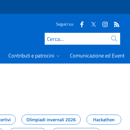
Seguici su:
Cerca
Contributi e patrocini
Comunicazione ed Eventi
t
ortivi
Olimpiadi invernali 2026
Hackathon