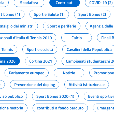
ola
Spadafora
Contributi
COVID-19 (2)
t bonus (1)
Sport e Salute (1)
Sport Bonus (2)
onsiglio dei ministri
Sport e periferie
Agenzia delle
zionali d'Italia di Tennis 2019
Calcio
Finali 
i Tennis
Sport e società
Cavalieri della Repubblica
tina 2026
Cortina 2021
Campionati studenteschi 
Parlamento europeo
Notizie
Promozione 
e
Prevenzione del doping
Attività istituzionale
viso pubblico
Sport Bonus 2020 (1)
Eventi sportivi
zione motoria
contributi a fondo perduto
Emergenz