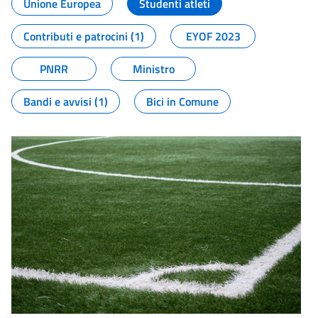
Unione Europea
Studenti atleti
Contributi e patrocini (1)
EYOF 2023
PNRR
Ministro
Bandi e avvisi (1)
Bici in Comune