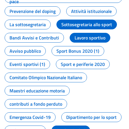
pace
Prevenzione del doping
Attività istituzionale
La sottosegretaria
Sottosegretaria allo sport
Bandi Avvisi e Contributi
Lavoro sportivo
Avviso pubblico
Sport Bonus 2020 (1)
Eventi sportivi (1)
Sport e periferie 2020
Comitato Olimpico Nazionale Italiano
Maestri educazione motoria
contributi a fondo perduto
Emergenza Covid-19
Dipartimento per lo sport