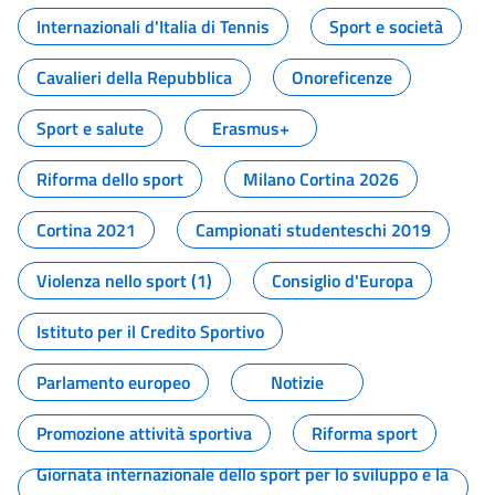
Internazionali d'Italia di Tennis
Sport e società
Cavalieri della Repubblica
Onoreficenze
Sport e salute
Erasmus+
Riforma dello sport
Milano Cortina 2026
Cortina 2021
Campionati studenteschi 2019
Violenza nello sport (1)
Consiglio d'Europa
Istituto per il Credito Sportivo
Parlamento europeo
Notizie
Promozione attività sportiva
Riforma sport
Giornata internazionale dello sport per lo sviluppo e la