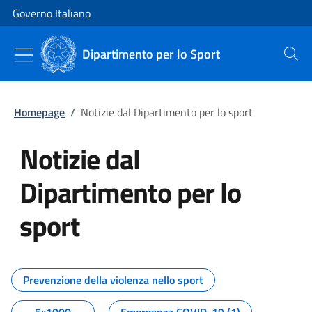
Vai al contenuto
Vai alla navigazione del sito
Governo Italiano
Dipartimento per lo Sport
Cerca
Homepage
/
Notizie dal Dipartimento per lo sport
Notizie dal
Dipartimento per lo
sport
Tutti i contenuti della pagina No
Prevenzione della violenza nello sport