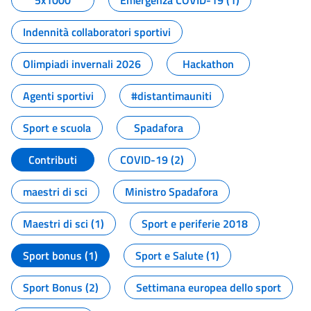
5x1000
Emergenza COVID-19 (1)
Indennità collaboratori sportivi
Olimpiadi invernali 2026
Hackathon
Agenti sportivi
#distantimauniti
Sport e scuola
Spadafora
Contributi
COVID-19 (2)
maestri di sci
Ministro Spadafora
Maestri di sci (1)
Sport e periferie 2018
Sport bonus (1)
Sport e Salute (1)
Sport Bonus (2)
Settimana europea dello sport