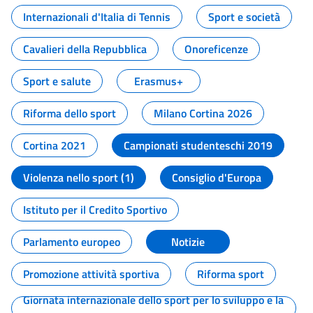
Internazionali d'Italia di Tennis
Sport e società
Cavalieri della Repubblica
Onoreficenze
Sport e salute
Erasmus+
Riforma dello sport
Milano Cortina 2026
Cortina 2021
Campionati studenteschi 2019
Violenza nello sport (1)
Consiglio d'Europa
Istituto per il Credito Sportivo
Parlamento europeo
Notizie
Promozione attività sportiva
Riforma sport
Giornata internazionale dello sport per lo sviluppo e la