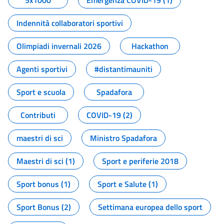
5x1000
Emergenza COVID-19 (1)
Indennità collaboratori sportivi
Olimpiadi invernali 2026
Hackathon
Agenti sportivi
#distantimauniti
Sport e scuola
Spadafora
Contributi
COVID-19 (2)
maestri di sci
Ministro Spadafora
Maestri di sci (1)
Sport e periferie 2018
Sport bonus (1)
Sport e Salute (1)
Sport Bonus (2)
Settimana europea dello sport