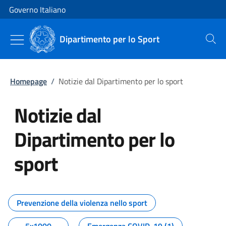
Vai al contenuto
Vai alla navigazione del sito
Governo Italiano
Dipartimento per lo Sport
Cerca
Homepage
/
Notizie dal Dipartimento per lo sport
Notizie dal
Dipartimento per lo
sport
Tutti i contenuti della pagina No
Prevenzione della violenza nello sport