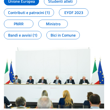
Unione Europea
Studenti atleti
Contributi e patrocini (1)
EYOF 2023
PNRR
Ministro
Bandi e avvisi (1)
Bici in Comune