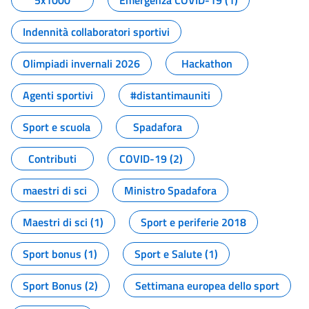
5x1000
Emergenza COVID-19 (1)
Indennità collaboratori sportivi
Olimpiadi invernali 2026
Hackathon
Agenti sportivi
#distantimauniti
Sport e scuola
Spadafora
Contributi
COVID-19 (2)
maestri di sci
Ministro Spadafora
Maestri di sci (1)
Sport e periferie 2018
Sport bonus (1)
Sport e Salute (1)
Sport Bonus (2)
Settimana europea dello sport