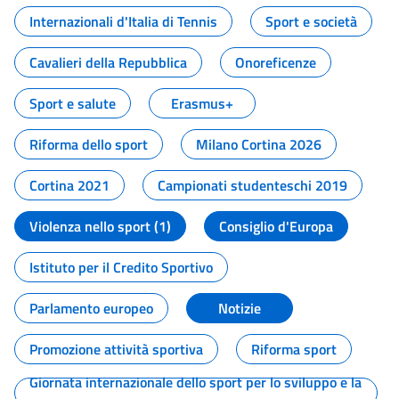
Internazionali d'Italia di Tennis
Sport e società
Cavalieri della Repubblica
Onoreficenze
Sport e salute
Erasmus+
Riforma dello sport
Milano Cortina 2026
Cortina 2021
Campionati studenteschi 2019
Violenza nello sport (1)
Consiglio d'Europa
Istituto per il Credito Sportivo
Parlamento europeo
Notizie
Promozione attività sportiva
Riforma sport
Giornata internazionale dello sport per lo sviluppo e la