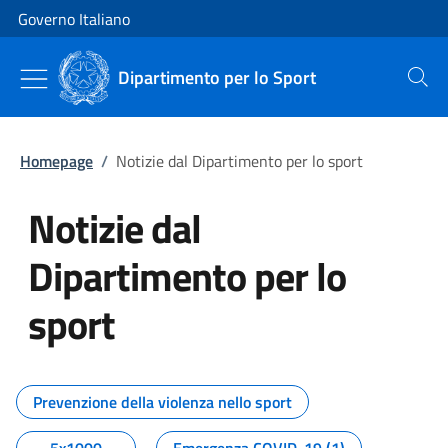
Vai al contenuto
Vai alla navigazione del sito
Governo Italiano
Dipartimento per lo Sport
Cerca
Homepage
/
Notizie dal Dipartimento per lo sport
Notizie dal
Dipartimento per lo
sport
Tutti i contenuti della pagina No
Prevenzione della violenza nello sport