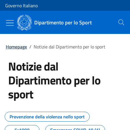
Vai al contenuto
Vai alla navigazione del sito
Governo Italiano
Dipartimento per lo Sport
Cerca
Homepage
/
Notizie dal Dipartimento per lo sport
Notizie dal
Dipartimento per lo
sport
Tutti i contenuti della pagina No
Prevenzione della violenza nello sport