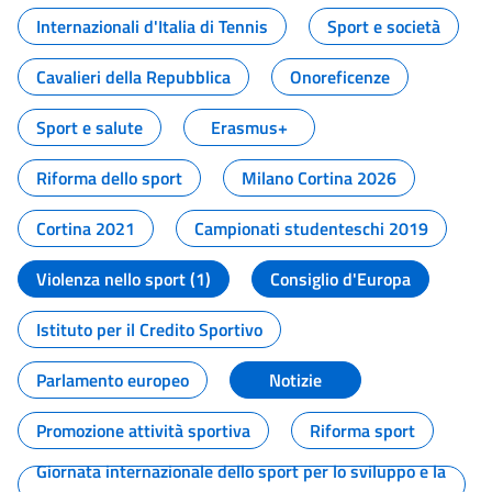
Internazionali d'Italia di Tennis
Sport e società
Cavalieri della Repubblica
Onoreficenze
Sport e salute
Erasmus+
Riforma dello sport
Milano Cortina 2026
Cortina 2021
Campionati studenteschi 2019
Violenza nello sport (1)
Consiglio d'Europa
Istituto per il Credito Sportivo
Parlamento europeo
Notizie
Promozione attività sportiva
Riforma sport
Giornata internazionale dello sport per lo sviluppo e la