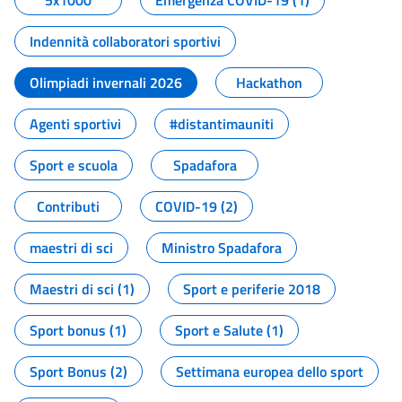
5x1000
Emergenza COVID-19 (1)
Indennità collaboratori sportivi
Olimpiadi invernali 2026
Hackathon
Agenti sportivi
#distantimauniti
Sport e scuola
Spadafora
Contributi
COVID-19 (2)
maestri di sci
Ministro Spadafora
Maestri di sci (1)
Sport e periferie 2018
Sport bonus (1)
Sport e Salute (1)
Sport Bonus (2)
Settimana europea dello sport