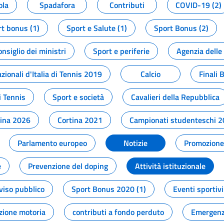
ola
Spadafora
Contributi
COVID-19 (2)
t bonus (1)
Sport e Salute (1)
Sport Bonus (2)
onsiglio dei ministri
Sport e periferie
Agenzia delle
zionali d'Italia di Tennis 2019
Calcio
Finali 
i Tennis
Sport e società
Cavalieri della Repubblica
tina 2026
Cortina 2021
Campionati studenteschi 
Parlamento europeo
Notizie
Promozione 
e
Prevenzione del doping
Attività istituzionale
viso pubblico
Sport Bonus 2020 (1)
Eventi sportivi
zione motoria
contributi a fondo perduto
Emergenz