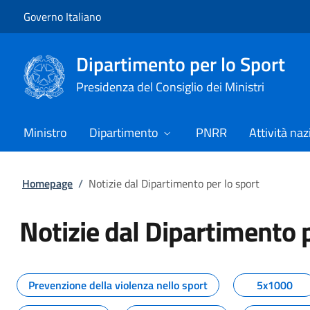
Vai al contenuto
Vai alla navigazione del sito
Governo Italiano
Dipartimento per lo Sport
Presidenza del Consiglio dei Ministri
Ministro
Dipartimento
PNRR
Attività naz
Homepage
/
Notizie dal Dipartimento per lo sport
Notizie dal Dipartimento p
Tutti i contenuti della pagina No
Prevenzione della violenza nello sport
5x1000