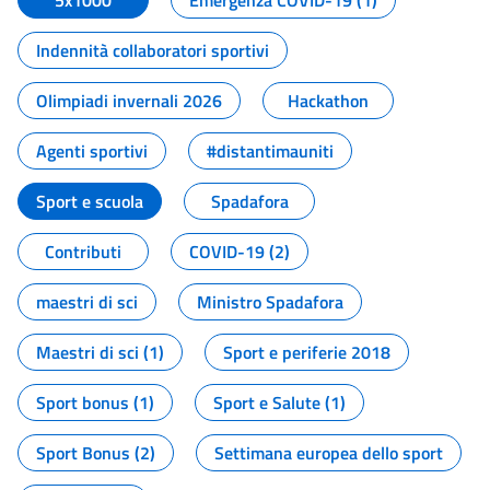
5x1000
Emergenza COVID-19 (1)
Indennità collaboratori sportivi
Olimpiadi invernali 2026
Hackathon
Agenti sportivi
#distantimauniti
Sport e scuola
Spadafora
Contributi
COVID-19 (2)
maestri di sci
Ministro Spadafora
Maestri di sci (1)
Sport e periferie 2018
Sport bonus (1)
Sport e Salute (1)
Sport Bonus (2)
Settimana europea dello sport