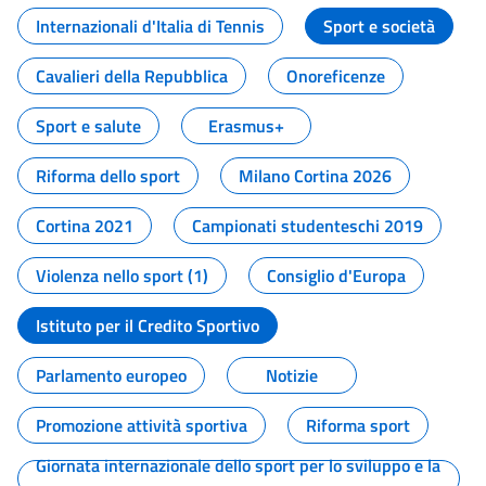
Internazionali d'Italia di Tennis
Sport e società
Cavalieri della Repubblica
Onoreficenze
Sport e salute
Erasmus+
Riforma dello sport
Milano Cortina 2026
Cortina 2021
Campionati studenteschi 2019
Violenza nello sport (1)
Consiglio d'Europa
Istituto per il Credito Sportivo
Parlamento europeo
Notizie
Promozione attività sportiva
Riforma sport
Giornata internazionale dello sport per lo sviluppo e la