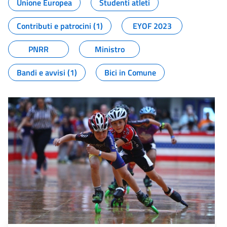
Unione Europea
Studenti atleti
Contributi e patrocini (1)
EYOF 2023
PNRR
Ministro
Bandi e avvisi (1)
Bici in Comune