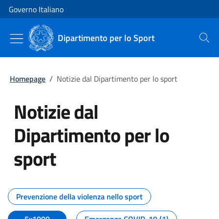
Vai al contenuto
Vai alla navigazione del sito
Governo Italiano
Dipartimento per lo Sport
Cerca
Homepage
/
Notizie dal Dipartimento per lo sport
Notizie dal
Dipartimento per lo
sport
Tutti i contenuti della pagina No
Prevenzione della violenza nello sport