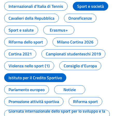
Internazionali d'Italia di Tennis
Sport e società
Cavalieri della Repubblica
Onoreficenze
Sport e salute
Erasmus+
Riforma dello sport
Milano Cortina 2026
Cortina 2021
Campionati studenteschi 2019
Violenza nello sport (1)
Consiglio d'Europa
Istituto per il Credito Sportivo
Parlamento europeo
Notizie
Promozione attività sportiva
Riforma sport
Giornata internazionale dello sport per lo sviluppo e la