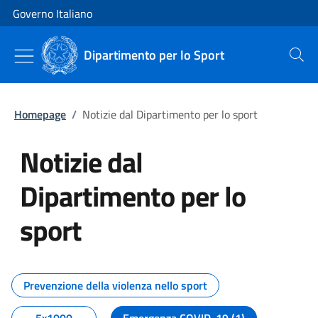
Vai al contenuto
Vai alla navigazione del sito
Governo Italiano
Dipartimento per lo Sport
Cerca
Homepage
/
Notizie dal Dipartimento per lo sport
Notizie dal
Dipartimento per lo
sport
Tutti i contenuti della pagina No
Prevenzione della violenza nello sport