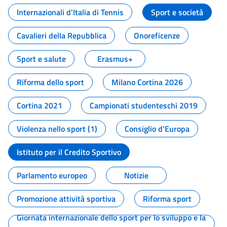
Internazionali d'Italia di Tennis
Sport e società
Cavalieri della Repubblica
Onoreficenze
Sport e salute
Erasmus+
Riforma dello sport
Milano Cortina 2026
Cortina 2021
Campionati studenteschi 2019
Violenza nello sport (1)
Consiglio d'Europa
Istituto per il Credito Sportivo
Parlamento europeo
Notizie
Promozione attività sportiva
Riforma sport
Giornata internazionale dello sport per lo sviluppo e la