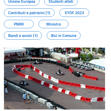
Unione Europea
Studenti atleti
Contributi e patrocini (1)
EYOF 2023
PNRR
Ministro
Bandi e avvisi (1)
Bici in Comune