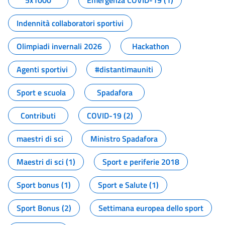
5x1000
Emergenza COVID-19 (1)
Indennità collaboratori sportivi
Olimpiadi invernali 2026
Hackathon
Agenti sportivi
#distantimauniti
Sport e scuola
Spadafora
Contributi
COVID-19 (2)
maestri di sci
Ministro Spadafora
Maestri di sci (1)
Sport e periferie 2018
Sport bonus (1)
Sport e Salute (1)
Sport Bonus (2)
Settimana europea dello sport