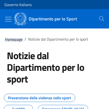
Vai al contenuto
Vai alla navigazione del sito
Governo Italiano
Dipartimento per lo Sport
Cerca
Homepage
/
Notizie dal Dipartimento per lo sport
Notizie dal
Dipartimento per lo
sport
Tutti i contenuti della pagina No
Prevenzione della violenza nello sport