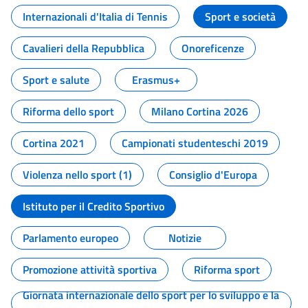
Internazionali d'Italia di Tennis
Sport e società
Cavalieri della Repubblica
Onoreficenze
Sport e salute
Erasmus+
Riforma dello sport
Milano Cortina 2026
Cortina 2021
Campionati studenteschi 2019
Violenza nello sport (1)
Consiglio d'Europa
Istituto per il Credito Sportivo
Parlamento europeo
Notizie
Promozione attività sportiva
Riforma sport
Giornata internazionale dello sport per lo sviluppo e la