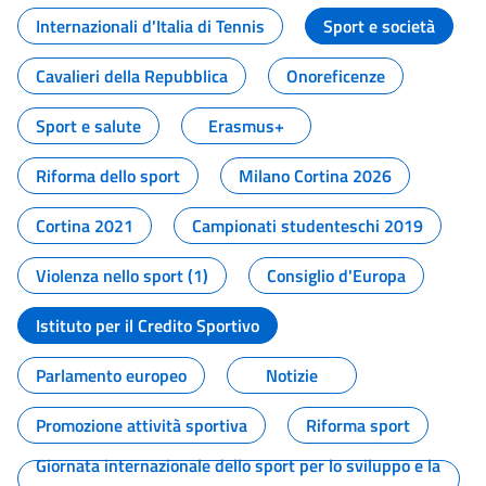
Internazionali d'Italia di Tennis
Sport e società
Cavalieri della Repubblica
Onoreficenze
Sport e salute
Erasmus+
Riforma dello sport
Milano Cortina 2026
Cortina 2021
Campionati studenteschi 2019
Violenza nello sport (1)
Consiglio d'Europa
Istituto per il Credito Sportivo
Parlamento europeo
Notizie
Promozione attività sportiva
Riforma sport
Giornata internazionale dello sport per lo sviluppo e la