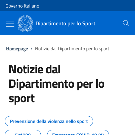
Vai al contenuto
Vai alla navigazione del sito
Governo Italiano
Dipartimento per lo Sport
Cerca
Homepage
/
Notizie dal Dipartimento per lo sport
Notizie dal
Dipartimento per lo
sport
Tutti i contenuti della pagina No
Prevenzione della violenza nello sport