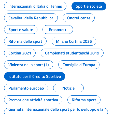
Internazionali d'Italia di Tennis
Sport e società
Cavalieri della Repubblica
Onoreficenze
Sport e salute
Erasmus+
Riforma dello sport
Milano Cortina 2026
Cortina 2021
Campionati studenteschi 2019
Violenza nello sport (1)
Consiglio d'Europa
Istituto per il Credito Sportivo
Parlamento europeo
Notizie
Promozione attività sportiva
Riforma sport
Giornata internazionale dello sport per lo sviluppo e la