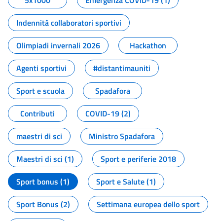
5x1000
Emergenza COVID-19 (1)
Indennità collaboratori sportivi
Olimpiadi invernali 2026
Hackathon
Agenti sportivi
#distantimauniti
Sport e scuola
Spadafora
Contributi
COVID-19 (2)
maestri di sci
Ministro Spadafora
Maestri di sci (1)
Sport e periferie 2018
Sport bonus (1)
Sport e Salute (1)
Sport Bonus (2)
Settimana europea dello sport