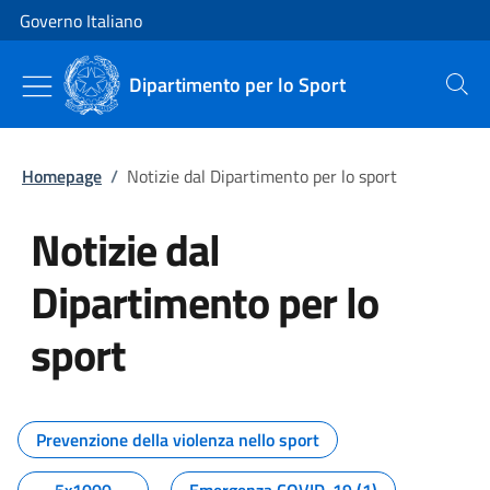
Vai al contenuto
Vai alla navigazione del sito
Governo Italiano
Dipartimento per lo Sport
Cerca
Homepage
/
Notizie dal Dipartimento per lo sport
Notizie dal
Dipartimento per lo
sport
Tutti i contenuti della pagina No
Prevenzione della violenza nello sport