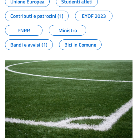
Unione Europea
Studenti atleti
Contributi e patrocini (1)
EYOF 2023
PNRR
Ministro
Bandi e avvisi (1)
Bici in Comune