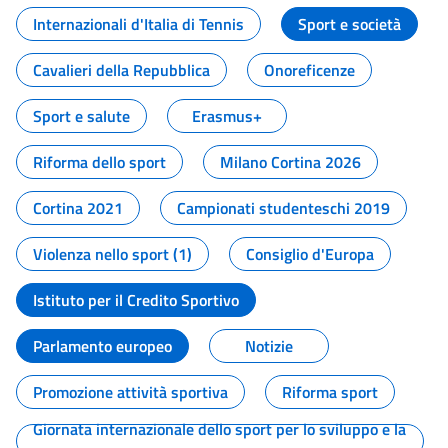
Internazionali d'Italia di Tennis
Sport e società
Cavalieri della Repubblica
Onoreficenze
Sport e salute
Erasmus+
Riforma dello sport
Milano Cortina 2026
Cortina 2021
Campionati studenteschi 2019
Violenza nello sport (1)
Consiglio d'Europa
Istituto per il Credito Sportivo
Parlamento europeo
Notizie
Promozione attività sportiva
Riforma sport
Giornata internazionale dello sport per lo sviluppo e la