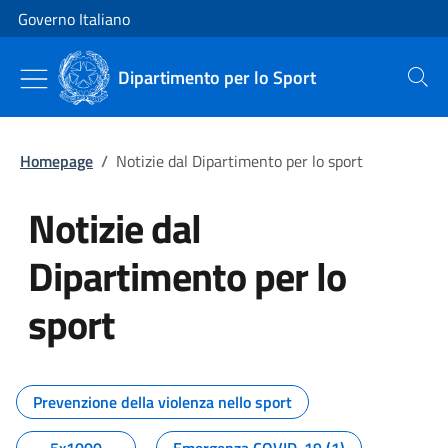
Vai al contenuto
Vai alla navigazione del sito
Governo Italiano
Dipartimento per lo Sport
Cerca
Homepage
/
Notizie dal Dipartimento per lo sport
Notizie dal
Dipartimento per lo
sport
Tutti i contenuti della pagina No
Prevenzione della violenza nello sport