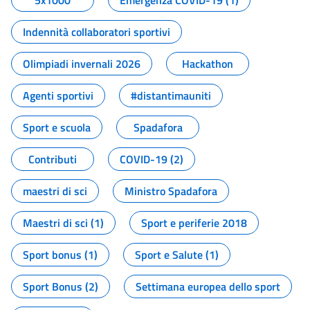
5x1000
Emergenza COVID-19 (1)
Indennità collaboratori sportivi
Olimpiadi invernali 2026
Hackathon
Agenti sportivi
#distantimauniti
Sport e scuola
Spadafora
Contributi
COVID-19 (2)
maestri di sci
Ministro Spadafora
Maestri di sci (1)
Sport e periferie 2018
Sport bonus (1)
Sport e Salute (1)
Sport Bonus (2)
Settimana europea dello sport