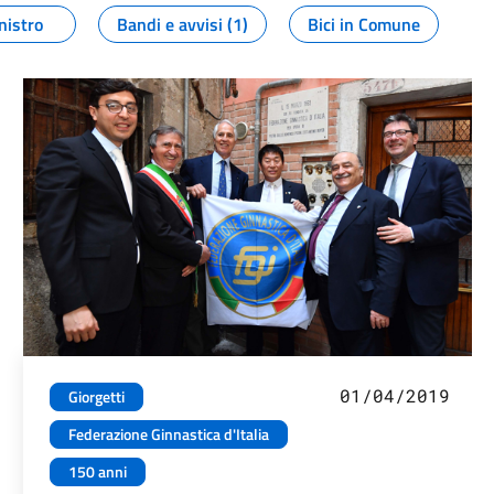
nistro
Bandi e avvisi (1)
Bici in Comune
01/04/2019
Giorgetti
Federazione Ginnastica d'Italia
150 anni