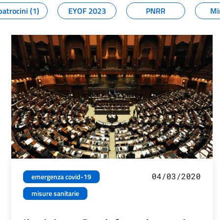
patrocini (1)
EYOF 2023
PNRR
Mi
04/03/2020
emergenza covid-19
misure sanitarie