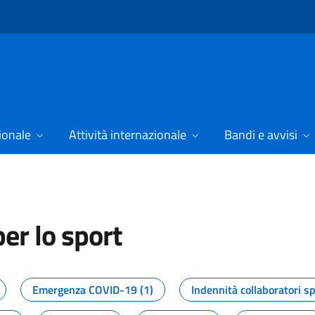
ionale
Attività internazionale
Bandi e avvisi
er lo sport
tizie dal Dipartimento per lo spor
Emergenza COVID-19 (1)
Indennità collaboratori sp