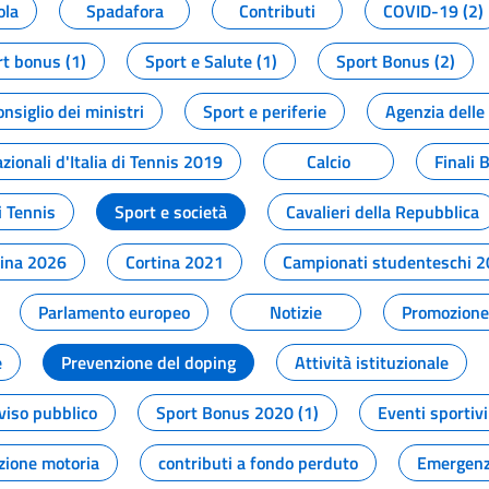
ola
Spadafora
Contributi
COVID-19 (2)
t bonus (1)
Sport e Salute (1)
Sport Bonus (2)
onsiglio dei ministri
Sport e periferie
Agenzia delle
zionali d'Italia di Tennis 2019
Calcio
Finali 
i Tennis
Sport e società
Cavalieri della Repubblica
tina 2026
Cortina 2021
Campionati studenteschi 
Parlamento europeo
Notizie
Promozione 
e
Prevenzione del doping
Attività istituzionale
viso pubblico
Sport Bonus 2020 (1)
Eventi sportivi
zione motoria
contributi a fondo perduto
Emergenz