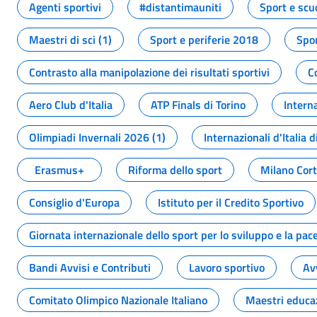
Agenti sportivi
#distantimauniti
Sport e scu
Maestri di sci (1)
Sport e periferie 2018
Spor
Contrasto alla manipolazione dei risultati sportivi
C
Aero Club d'Italia
ATP Finals di Torino
Interna
Olimpiadi Invernali 2026 (1)
Internazionali d'Italia d
Erasmus+
Riforma dello sport
Milano Cor
Consiglio d'Europa
Istituto per il Credito Sportivo
Giornata internazionale dello sport per lo sviluppo e la pac
Bandi Avvisi e Contributi
Lavoro sportivo
Av
Comitato Olimpico Nazionale Italiano
Maestri educa