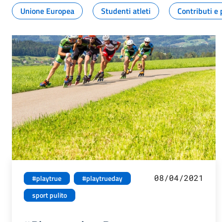
Unione Europea
Studenti atleti
Contributi e 
08/04/2021
#playtrue
#playtrueday
sport pulito