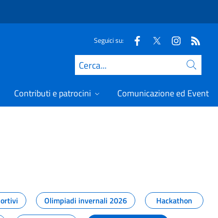
Seguici su:
Cerca
Contributi e patrocini
Comunicazione ed Eventi
t
ortivi
Olimpiadi invernali 2026
Hackathon