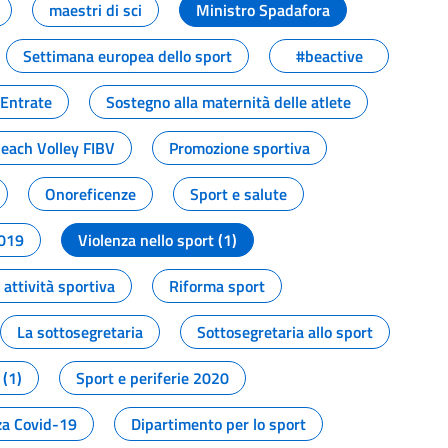
maestri di sci
Ministro Spadafora
Settimana europea dello sport
#beactive
 Entrate
Sostegno alla maternità delle atlete
Beach Volley FIBV
Promozione sportiva
Onoreficenze
Sport e salute
2019
Violenza nello sport (1)
attività sportiva
Riforma sport
La sottosegretaria
Sottosegretaria allo sport
 (1)
Sport e periferie 2020
a Covid-19
Dipartimento per lo sport