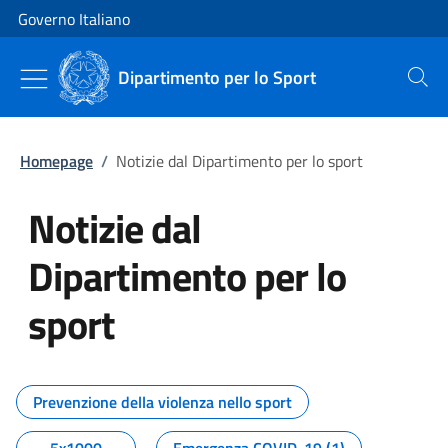
Vai al contenuto
Vai alla navigazione del sito
Governo Italiano
Dipartimento per lo Sport
Cerca
Homepage
/
Notizie dal Dipartimento per lo sport
Notizie dal
Dipartimento per lo
sport
Tutti i contenuti della pagina No
Prevenzione della violenza nello sport