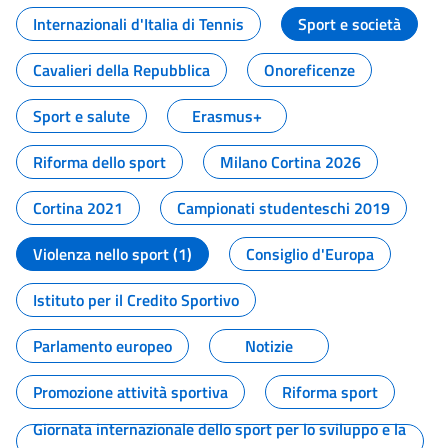
Internazionali d'Italia di Tennis
Sport e società
Cavalieri della Repubblica
Onoreficenze
Sport e salute
Erasmus+
Riforma dello sport
Milano Cortina 2026
Cortina 2021
Campionati studenteschi 2019
Violenza nello sport (1)
Consiglio d'Europa
Istituto per il Credito Sportivo
Parlamento europeo
Notizie
Promozione attività sportiva
Riforma sport
Giornata internazionale dello sport per lo sviluppo e la