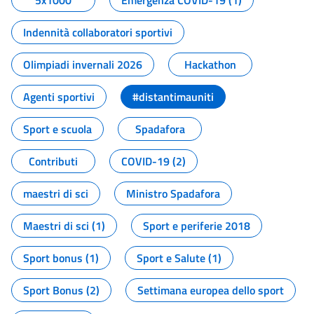
5x1000
Emergenza COVID-19 (1)
Indennità collaboratori sportivi
Olimpiadi invernali 2026
Hackathon
Agenti sportivi
#distantimauniti
Sport e scuola
Spadafora
Contributi
COVID-19 (2)
maestri di sci
Ministro Spadafora
Maestri di sci (1)
Sport e periferie 2018
Sport bonus (1)
Sport e Salute (1)
Sport Bonus (2)
Settimana europea dello sport