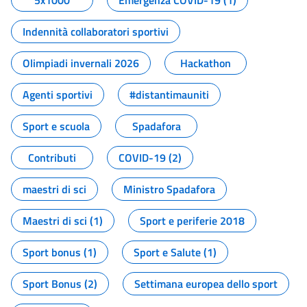
5x1000
Emergenza COVID-19 (1)
Indennità collaboratori sportivi
Olimpiadi invernali 2026
Hackathon
Agenti sportivi
#distantimauniti
Sport e scuola
Spadafora
Contributi
COVID-19 (2)
maestri di sci
Ministro Spadafora
Maestri di sci (1)
Sport e periferie 2018
Sport bonus (1)
Sport e Salute (1)
Sport Bonus (2)
Settimana europea dello sport