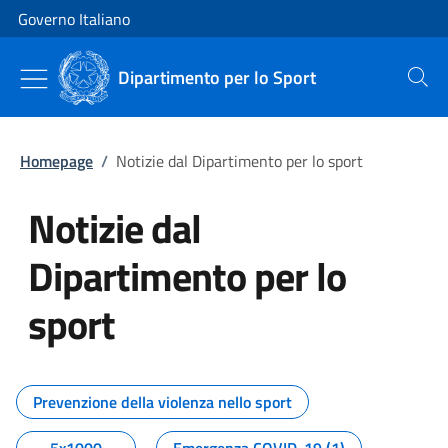
Vai al contenuto
Vai alla navigazione del sito
Governo Italiano
Dipartimento per lo Sport
Cerca
Homepage
/
Notizie dal Dipartimento per lo sport
Notizie dal
Dipartimento per lo
sport
Tutti i contenuti della pagina No
Prevenzione della violenza nello sport