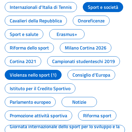
Internazionali d'Italia di Tennis
Sport e società
Cavalieri della Repubblica
Onoreficenze
Sport e salute
Erasmus+
Riforma dello sport
Milano Cortina 2026
Cortina 2021
Campionati studenteschi 2019
Violenza nello sport (1)
Consiglio d'Europa
Istituto per il Credito Sportivo
Parlamento europeo
Notizie
Promozione attività sportiva
Riforma sport
Giornata internazionale dello sport per lo sviluppo e la