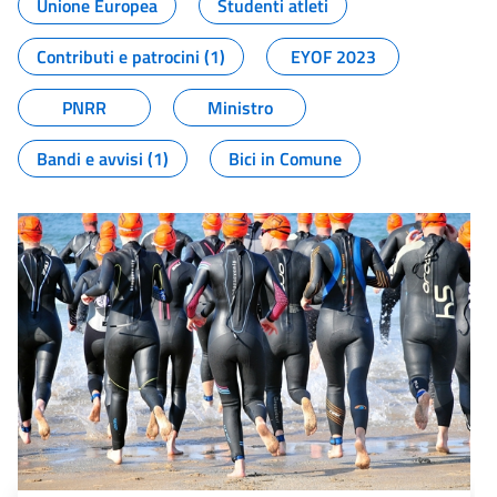
Unione Europea
Studenti atleti
Contributi e patrocini (1)
EYOF 2023
PNRR
Ministro
Bandi e avvisi (1)
Bici in Comune