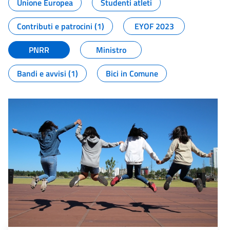
Unione Europea
Studenti atleti
Contributi e patrocini (1)
EYOF 2023
PNRR
Ministro
Bandi e avvisi (1)
Bici in Comune