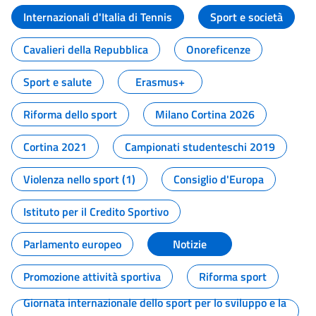
Internazionali d'Italia di Tennis
Sport e società
Cavalieri della Repubblica
Onoreficenze
Sport e salute
Erasmus+
Riforma dello sport
Milano Cortina 2026
Cortina 2021
Campionati studenteschi 2019
Violenza nello sport (1)
Consiglio d'Europa
Istituto per il Credito Sportivo
Parlamento europeo
Notizie
Promozione attività sportiva
Riforma sport
Giornata internazionale dello sport per lo sviluppo e la