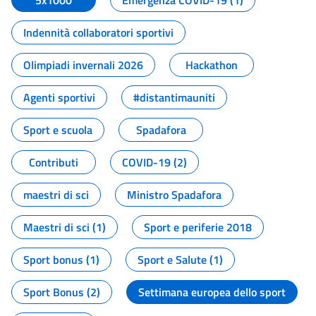
5x1000
Emergenza COVID-19 (1)
Indennità collaboratori sportivi
Olimpiadi invernali 2026
Hackathon
Agenti sportivi
#distantimauniti
Sport e scuola
Spadafora
Contributi
COVID-19 (2)
maestri di sci
Ministro Spadafora
Maestri di sci (1)
Sport e periferie 2018
Sport bonus (1)
Sport e Salute (1)
Sport Bonus (2)
Settimana europea dello sport