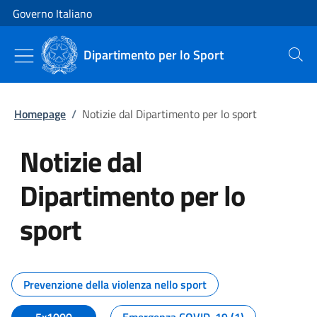
Vai al contenuto
Vai alla navigazione del sito
Governo Italiano
Dipartimento per lo Sport
Cerca
Homepage
/
Notizie dal Dipartimento per lo sport
Notizie dal
Dipartimento per lo
sport
Tutti i contenuti della pagina No
Prevenzione della violenza nello sport