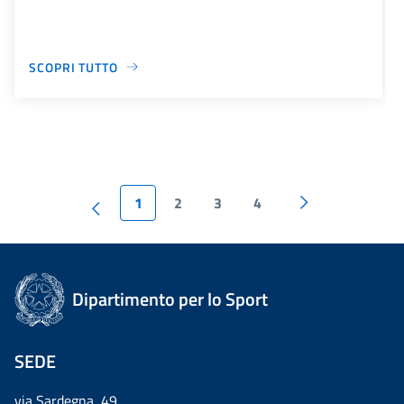
SCOPRI TUTTO
1
2
3
4
Dipartimento per lo Sport
SEDE
via Sardegna, 49