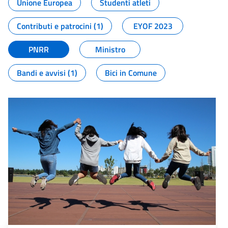
Unione Europea
Studenti atleti
Contributi e patrocini (1)
EYOF 2023
PNRR
Ministro
Bandi e avvisi (1)
Bici in Comune