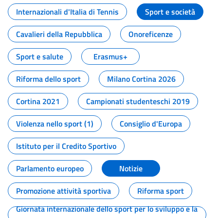
Internazionali d'Italia di Tennis
Sport e società
Cavalieri della Repubblica
Onoreficenze
Sport e salute
Erasmus+
Riforma dello sport
Milano Cortina 2026
Cortina 2021
Campionati studenteschi 2019
Violenza nello sport (1)
Consiglio d'Europa
Istituto per il Credito Sportivo
Parlamento europeo
Notizie
Promozione attività sportiva
Riforma sport
Giornata internazionale dello sport per lo sviluppo e la