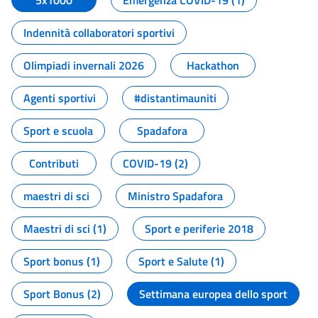
5x1000
Emergenza COVID-19 (1)
Indennità collaboratori sportivi
Olimpiadi invernali 2026
Hackathon
Agenti sportivi
#distantimauniti
Sport e scuola
Spadafora
Contributi
COVID-19 (2)
maestri di sci
Ministro Spadafora
Maestri di sci (1)
Sport e periferie 2018
Sport bonus (1)
Sport e Salute (1)
Sport Bonus (2)
Settimana europea dello sport