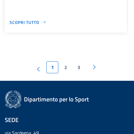
SCOPRI TUTTO
1
2
3
Dipartimento per lo Sport
SEDE
via Sardegna, 49