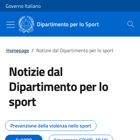
Vai al contenuto
Vai alla navigazione del sito
Governo Italiano
Dipartimento per lo Sport
Cerca
Homepage
/
Notizie dal Dipartimento per lo sport
Notizie dal
Dipartimento per lo
sport
Tutti i contenuti della pagina No
Prevenzione della violenza nello sport