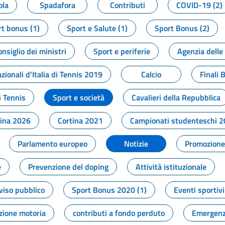
ola
Spadafora
Contributi
COVID-19 (2)
t bonus (1)
Sport e Salute (1)
Sport Bonus (2)
onsiglio dei ministri
Sport e periferie
Agenzia delle
zionali d'Italia di Tennis 2019
Calcio
Finali 
i Tennis
Sport e società
Cavalieri della Repubblica
tina 2026
Cortina 2021
Campionati studenteschi 
Parlamento europeo
Notizie
Promozione 
e
Prevenzione del doping
Attività istituzionale
viso pubblico
Sport Bonus 2020 (1)
Eventi sportivi
zione motoria
contributi a fondo perduto
Emergenz