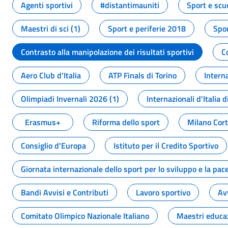
Agenti sportivi
#distantimauniti
Sport e scu
Maestri di sci (1)
Sport e periferie 2018
Spor
Contrasto alla manipolazione dei risultati sportivi
C
Aero Club d'Italia
ATP Finals di Torino
Interna
Olimpiadi Invernali 2026 (1)
Internazionali d'Italia d
Erasmus+
Riforma dello sport
Milano Cor
Consiglio d'Europa
Istituto per il Credito Sportivo
Giornata internazionale dello sport per lo sviluppo e la pac
Bandi Avvisi e Contributi
Lavoro sportivo
Av
Comitato Olimpico Nazionale Italiano
Maestri educa