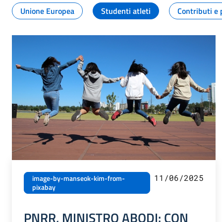
Unione Europea
Studenti atleti
Contributi e 
11/06/2025
image-by-manseok-kim-from-
pixabay
PNRR, MINISTRO ABODI: CON