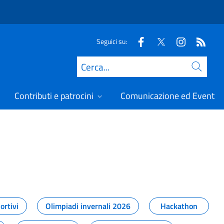
Seguici su:
Cerca
Contributi e patrocini
Comunicazione ed Eventi
t
ortivi
Olimpiadi invernali 2026
Hackathon