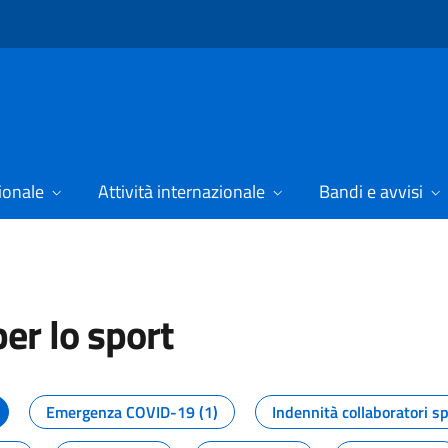
ionale
Attività internazionale
Bandi e avvisi
er lo sport
tizie dal Dipartimento per lo spor
Emergenza COVID-19 (1)
Indennità collaboratori sp