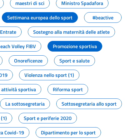
maestri di sci
Ministro Spadafora
Settimana europea dello sport
#beactive
 Entrate
Sostegno alla maternità delle atlete
Beach Volley FIBV
Promozione sportiva
Onoreficenze
Sport e salute
2019
Violenza nello sport (1)
attività sportiva
Riforma sport
La sottosegretaria
Sottosegretaria allo sport
 (1)
Sport e periferie 2020
a Covid-19
Dipartimento per lo sport