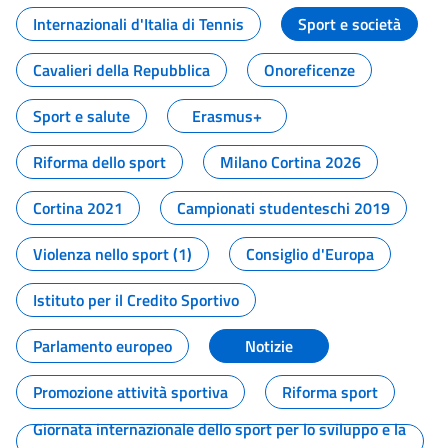
Internazionali d'Italia di Tennis
Sport e società
Cavalieri della Repubblica
Onoreficenze
Sport e salute
Erasmus+
Riforma dello sport
Milano Cortina 2026
Cortina 2021
Campionati studenteschi 2019
Violenza nello sport (1)
Consiglio d'Europa
Istituto per il Credito Sportivo
Parlamento europeo
Notizie
Promozione attività sportiva
Riforma sport
Giornata internazionale dello sport per lo sviluppo e la