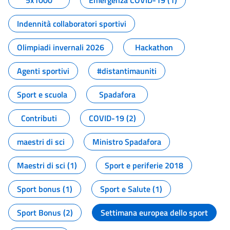
5x1000
Emergenza COVID-19 (1)
Indennità collaboratori sportivi
Olimpiadi invernali 2026
Hackathon
Agenti sportivi
#distantimauniti
Sport e scuola
Spadafora
Contributi
COVID-19 (2)
maestri di sci
Ministro Spadafora
Maestri di sci (1)
Sport e periferie 2018
Sport bonus (1)
Sport e Salute (1)
Sport Bonus (2)
Settimana europea dello sport