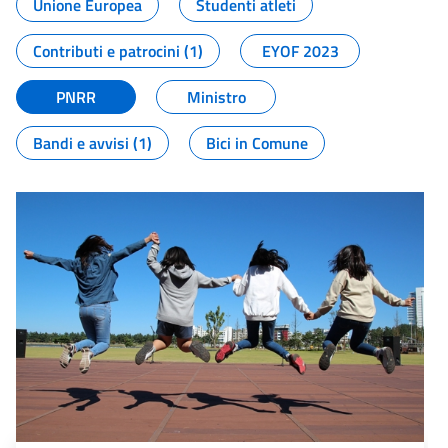
Unione Europea
Studenti atleti
Contributi e patrocini (1)
EYOF 2023
PNRR
Ministro
Bandi e avvisi (1)
Bici in Comune