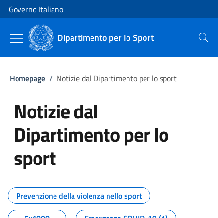
Vai al contenuto
Vai alla navigazione del sito
Governo Italiano
Dipartimento per lo Sport
Cerca
Homepage
/
Notizie dal Dipartimento per lo sport
Notizie dal
Dipartimento per lo
sport
Tutti i contenuti della pagina No
Prevenzione della violenza nello sport