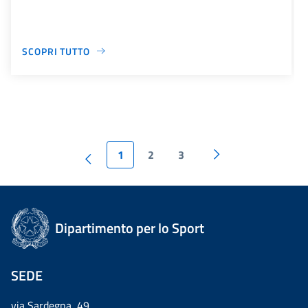
SCOPRI TUTTO
1
2
3
Dipartimento per lo Sport
SEDE
via Sardegna, 49