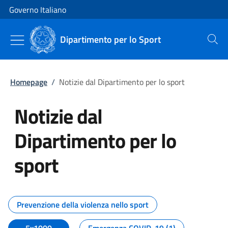
Vai al contenuto
Vai alla navigazione del sito
Governo Italiano
Dipartimento per lo Sport
Cerca
Homepage
/
Notizie dal Dipartimento per lo sport
Notizie dal
Dipartimento per lo
sport
Tutti i contenuti della pagina No
Prevenzione della violenza nello sport