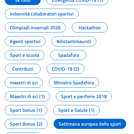
5x1000
Emergenza COVID-19 (1)
Indennità collaboratori sportivi
Olimpiadi invernali 2026
Hackathon
Agenti sportivi
#distantimauniti
Sport e scuola
Spadafora
Contributi
COVID-19 (2)
maestri di sci
Ministro Spadafora
Maestri di sci (1)
Sport e periferie 2018
Sport bonus (1)
Sport e Salute (1)
Sport Bonus (2)
Settimana europea dello sport