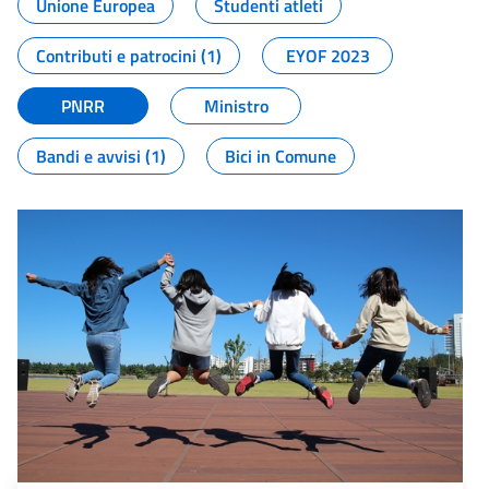
Unione Europea
Studenti atleti
Contributi e patrocini (1)
EYOF 2023
PNRR
Ministro
Bandi e avvisi (1)
Bici in Comune