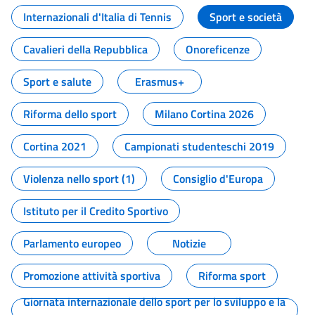
Internazionali d'Italia di Tennis
Sport e società
Cavalieri della Repubblica
Onoreficenze
Sport e salute
Erasmus+
Riforma dello sport
Milano Cortina 2026
Cortina 2021
Campionati studenteschi 2019
Violenza nello sport (1)
Consiglio d'Europa
Istituto per il Credito Sportivo
Parlamento europeo
Notizie
Promozione attività sportiva
Riforma sport
Giornata internazionale dello sport per lo sviluppo e la