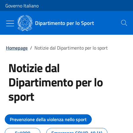
Vai al contenuto
Vai alla navigazione del sito
Governo Italiano
Dipartimento per lo Sport
Cerca
Homepage
/
Notizie dal Dipartimento per lo sport
Notizie dal
Dipartimento per lo
sport
Tutti i contenuti della pagina No
Prevenzione della violenza nello sport