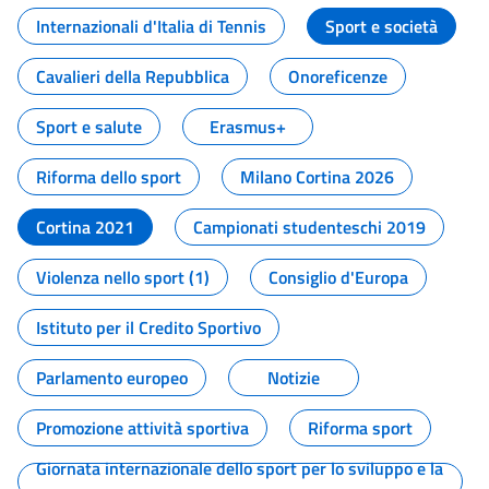
Internazionali d'Italia di Tennis
Sport e società
Cavalieri della Repubblica
Onoreficenze
Sport e salute
Erasmus+
Riforma dello sport
Milano Cortina 2026
Cortina 2021
Campionati studenteschi 2019
Violenza nello sport (1)
Consiglio d'Europa
Istituto per il Credito Sportivo
Parlamento europeo
Notizie
Promozione attività sportiva
Riforma sport
Giornata internazionale dello sport per lo sviluppo e la