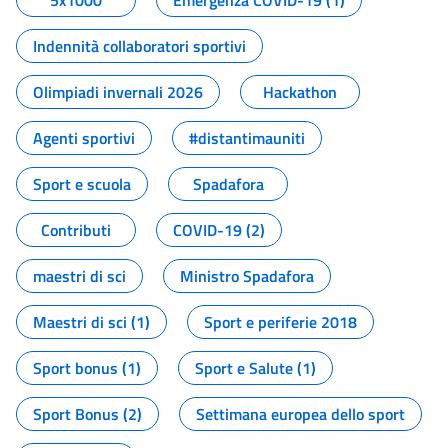
5x1000
Emergenza COVID-19 (1)
Indennità collaboratori sportivi
Olimpiadi invernali 2026
Hackathon
Agenti sportivi
#distantimauniti
Sport e scuola
Spadafora
Contributi
COVID-19 (2)
maestri di sci
Ministro Spadafora
Maestri di sci (1)
Sport e periferie 2018
Sport bonus (1)
Sport e Salute (1)
Sport Bonus (2)
Settimana europea dello sport