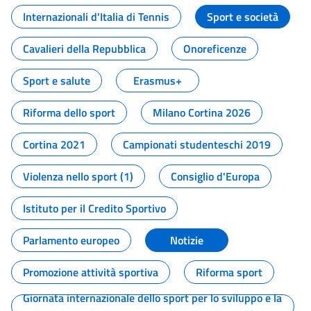
Internazionali d'Italia di Tennis
Sport e società
Cavalieri della Repubblica
Onoreficenze
Sport e salute
Erasmus+
Riforma dello sport
Milano Cortina 2026
Cortina 2021
Campionati studenteschi 2019
Violenza nello sport (1)
Consiglio d'Europa
Istituto per il Credito Sportivo
Parlamento europeo
Notizie
Promozione attività sportiva
Riforma sport
Giornata internazionale dello sport per lo sviluppo e la