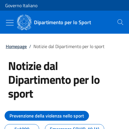
Vai al contenuto
Vai alla navigazione del sito
Governo Italiano
Dipartimento per lo Sport
Cerca
Homepage
/
Notizie dal Dipartimento per lo sport
Notizie dal
Dipartimento per lo
sport
Tutti i contenuti della pagina No
Prevenzione della violenza nello sport