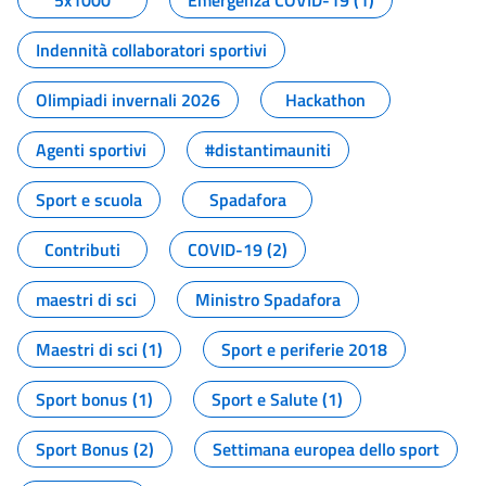
5x1000
Emergenza COVID-19 (1)
Indennità collaboratori sportivi
Olimpiadi invernali 2026
Hackathon
Agenti sportivi
#distantimauniti
Sport e scuola
Spadafora
Contributi
COVID-19 (2)
maestri di sci
Ministro Spadafora
Maestri di sci (1)
Sport e periferie 2018
Sport bonus (1)
Sport e Salute (1)
Sport Bonus (2)
Settimana europea dello sport