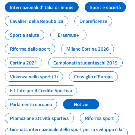
Internazionali d'Italia di Tennis
Sport e società
Cavalieri della Repubblica
Onoreficenze
Sport e salute
Erasmus+
Riforma dello sport
Milano Cortina 2026
Cortina 2021
Campionati studenteschi 2019
Violenza nello sport (1)
Consiglio d'Europa
Istituto per il Credito Sportivo
Parlamento europeo
Notizie
Promozione attività sportiva
Riforma sport
Giornata internazionale dello sport per lo sviluppo e la