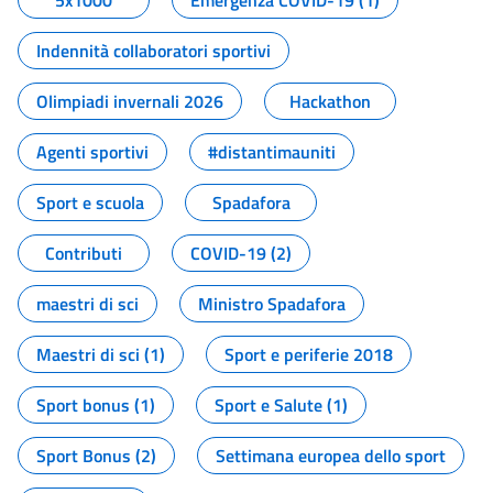
5x1000
Emergenza COVID-19 (1)
Indennità collaboratori sportivi
Olimpiadi invernali 2026
Hackathon
Agenti sportivi
#distantimauniti
Sport e scuola
Spadafora
Contributi
COVID-19 (2)
maestri di sci
Ministro Spadafora
Maestri di sci (1)
Sport e periferie 2018
Sport bonus (1)
Sport e Salute (1)
Sport Bonus (2)
Settimana europea dello sport