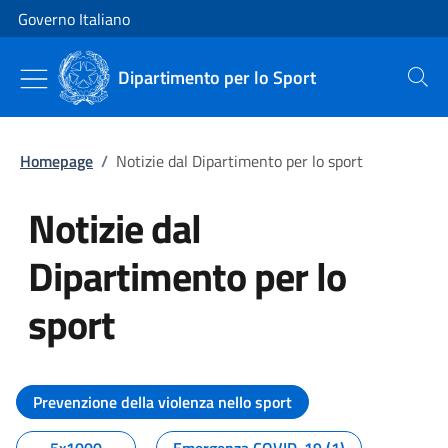
Vai al contenuto
Vai alla navigazione del sito
Governo Italiano
Dipartimento per lo Sport
Cerca
Homepage
/
Notizie dal Dipartimento per lo sport
Notizie dal
Dipartimento per lo
sport
Tutti i contenuti della pagina No
Prevenzione della violenza nello sport